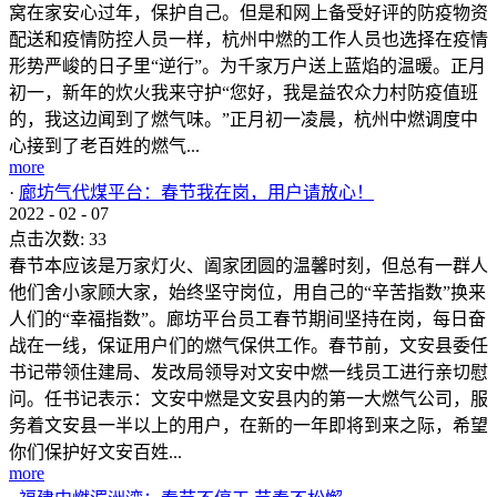
窝在家安心过年，保护自己。但是和网上备受好评的防疫物资
配送和疫情防控人员一样，杭州中燃的工作人员也选择在疫情
形势严峻的日子里“逆行”。为千家万户送上蓝焰的温暖。正月
初一，新年的炊火我来守护“您好，我是益农众力村防疫值班
的，我这边闻到了燃气味。”正月初一凌晨，杭州中燃调度中
心接到了老百姓的燃气...
more
·
廊坊气代煤平台：春节我在岗，用户请放心！
2022
-
02
-
07
点击次数:
33
春节本应该是万家灯火、阖家团圆的温馨时刻，但总有一群人
他们舍小家顾大家，始终坚守岗位，用自己的“辛苦指数”换来
人们的“幸福指数”。廊坊平台员工春节期间坚持在岗，每日奋
战在一线，保证用户们的燃气保供工作。春节前，文安县委任
书记带领住建局、发改局领导对文安中燃一线员工进行亲切慰
问。任书记表示：文安中燃是文安县内的第一大燃气公司，服
务着文安县一半以上的用户，在新的一年即将到来之际，希望
你们保护好文安百姓...
more