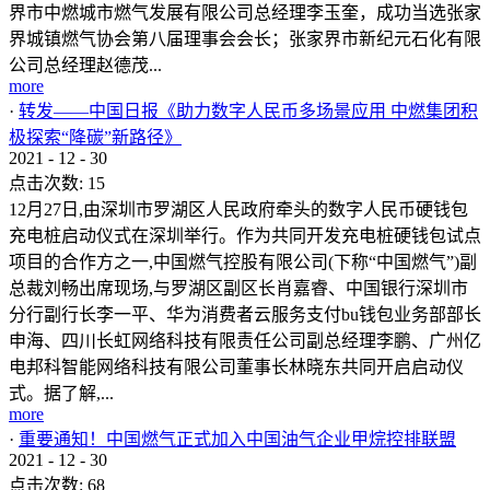
界市中燃城市燃气发展有限公司总经理李玉奎，成功当选张家
界城镇燃气协会第八届理事会会长；张家界市新纪元石化有限
公司总经理赵德茂...
more
·
转发——中国日报《助力数字人民币多场景应用 中燃集团积
极探索“降碳”新路径》
2021
-
12
-
30
点击次数:
15
12月27日,由深圳市罗湖区人民政府牵头的数字人民币硬钱包
充电桩启动仪式在深圳举行。作为共同开发充电桩硬钱包试点
项目的合作方之一,中国燃气控股有限公司(下称“中国燃气”)副
总裁刘畅出席现场,与罗湖区副区长肖嘉睿、中国银行深圳市
分行副行长李一平、华为消费者云服务支付bu钱包业务部部长
申海、四川长虹网络科技有限责任公司副总经理李鹏、广州亿
电邦科智能网络科技有限公司董事长林晓东共同开启启动仪
式。据了解,...
more
·
重要通知！中国燃气正式加入中国油气企业甲烷控排联盟
2021
-
12
-
30
点击次数:
68