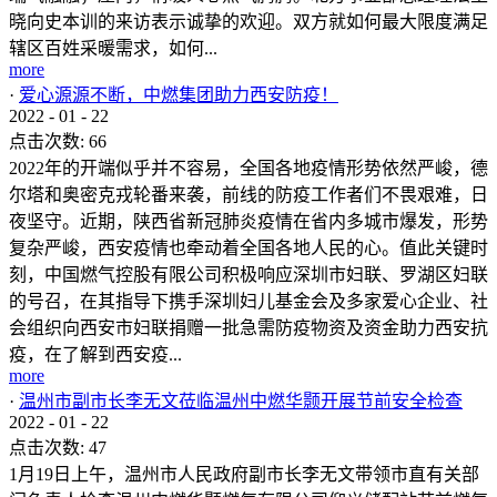
晓向史本训的来访表示诚挚的欢迎。双方就如何最大限度满足
辖区百姓采暖需求，如何...
more
·
爱心源源不断，中燃集团助力西安防疫！
2022
-
01
-
22
点击次数:
66
2022年的开端似乎并不容易，全国各地疫情形势依然严峻，德
尔塔和奥密克戎轮番来袭，前线的防疫工作者们不畏艰难，日
夜坚守。近期，陕西省新冠肺炎疫情在省内多城市爆发，形势
复杂严峻，西安疫情也牵动着全国各地人民的心。值此关键时
刻，中国燃气控股有限公司积极响应深圳市妇联、罗湖区妇联
的号召，在其指导下携手深圳妇儿基金会及多家爱心企业、社
会组织向西安市妇联捐赠一批急需防疫物资及资金助力西安抗
疫，在了解到西安疫...
more
·
温州市副市长李无文莅临温州中燃华颢开展节前安全检查
2022
-
01
-
22
点击次数:
47
1月19日上午，温州市人民政府副市长李无文带领市直有关部