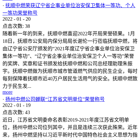
·
抚顺中燃荣获辽宁省企事业单位治安保卫集体一等功、个人
一等功荣誉称号
2022
-
01
-
20
点击次数:
38
随着新一年的到来，抚顺中燃喜迎2022年开局荣誉硕果。1月
18日，抚顺市公安局内保分局局长谢伦一行莅临抚顺中燃，将
由辽宁省公安厅颁发的“2021年度辽宁省企事业单位治安保卫
集体一等功”、“辽宁省企事业单位治安保卫个人一等功”荣誉
的奖牌、奖章和证书颁发给抚顺中燃和公司总经理助理朱振
宇。抚顺中燃做为抚顺市城市管道燃气供应的民生企业，每时
每刻保障着抚顺市近40万户居民生活用气的安全。抚顺中燃致
力于民生发...
more
·
扬州中燃公司蝉联“江苏省文明单位”荣誉称号
2022
-
01
-
19
点击次数:
43
近日，江苏省文明委命名表彰2019-2021年度江苏省文明单
位，扬州中燃公司位列其中，并且是连续三次获此殊荣。近年
来，扬州中燃坚持以习近平新时代中国特色社会主义思想为指