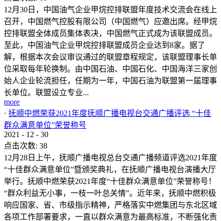
12月30日，中国油气企业甲烷控排联盟年度技术交流会在线上
召开，中国燃气控股有限公司（中国燃气）应邀出席。经甲烷
控排联盟全体成员集体表决，中国燃气正式成为该联盟成员。
至此，中国油气企业甲烷控排联盟成员企业达到8家。据了
解，根据本次会议审议通过的联盟章程规定，该联盟理事长单
位采取每年轮换制。由中国石油、中国石化、中国海洋三家创
始人企业轮流担任，任期为一年，中国石油为联盟第一届理事
长单位。联盟设立专业...
more
·
抚顺中燃荣获2021年度抚顺广播电视台交通广播评选 “十佳
群众满意单位”荣誉称号
2021
-
12
-
30
点击次数:
38
12月28日上午，抚顺广播电视总台交通广播频道评选2021年度
“十佳群众满意单位”暨颁奖典礼，在抚顺广播电视台演播大厅
举行。抚顺中燃荣获2021年度“十佳群众满意单位”荣誉称号！
“群众利益无小事，一枝一叶总关情”。近年来，抚顺中燃积极
响应国家、省、市级指示精神，严格落实中燃集团与东北区域
各项工作部署要求，一直以群众满意为最高标准，不断强化责