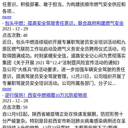
任意识，积极部署、敢于担当，为构建抚顺市燃气安全供应和
各项...
more
·
包头中燃：提高安全驾驶责任意识，联合政府构建燃气安全
2021
-
12
-
29
点击次数:
48
近日，包头中燃连续组织开展专兼职驾驶员安全培训活动和九
原区燃气联防工作站启动及燃气义务安全员聘用仪式活动，均
取得圆满成功。时刻紧绷安全弦，道路安全记心间为贯彻落实
集团《关于开展 2021 年“12.4”法制暨风险宣传活动的通知》
及公司“大练兵”的活动要求，进一步加强车辆安全驾驶的责任
意识，提高驾驶员安全驾驶管理，12月23日，公司组织开展了
专兼职驾驶员安全培训活动。公司所属各部门、分子公...
more
·
逆行保供！西安中燃捐赠10万元防疫物资
2021
-
12
-
28
点击次数:
59
自12月9日起，陕西省被疫情正处在快速发展期，防控形势十
分严峻复杂。特别是目前西安市新冠肺炎病毒感染病例还在呈
现持续上升的趋势...12月23日零时，古都西安按下了“暂停