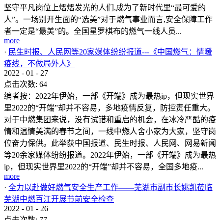
坚守平凡岗位上熠熠发光的人们,成为了新时代里“最可爱的
人”。一场别开生面的“选美”对于燃气事业而言,安全保障工作
者一定是“最美”的。全国星罗棋布的燃气一线人员...
more
·
民生时报、人民网等20家媒体纷纷报道---《中国燃气：情暖
疫线，不做局外人》
2022
-
01
-
27
点击次数:
64
编者按：2022年伊始，一部《开端》成为最热ip，但现实世界
里2022的“开端”却并不容易，多地疫情反复，防控责任重大。
对于中燃集团来说，没有试错和重启的机会，在冰冷严酷的疫
情和温情美满的春节之间，一线中燃人舍小家为大家，坚守岗
位奋力保供。此举获中国报道、民生时报、人民网、网易新闻
等20余家媒体纷纷报道。2022年伊始，一部《开端》成为最热
ip，但现实世界里2022的“开端”却并不容易，全国多地疫...
more
·
全力以赴做好燃气安全生产工作——芜湖市副市长姚凯莅临
芜湖中燃百江开展节前安全检查
2022
-
01
-
26
点击次数:
77