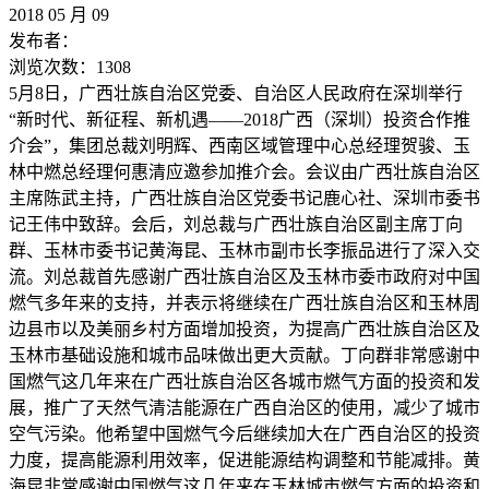
2018
05
月
09
发布者：
浏览次数：
1308
5月8日，广西壮族自治区党委、自治区人民政府在深圳举行
“新时代、新征程、新机遇——2018广西（深圳）投资合作推
介会”，集团总裁刘明辉、西南区域管理中心总经理贺骏、玉
林中燃总经理何惠清应邀参加推介会。会议由广西壮族自治区
主席陈武主持，广西壮族自治区党委书记鹿心社、深圳市委书
记王伟中致辞。会后，刘总裁与广西壮族自治区副主席丁向
群、玉林市委书记黄海昆、玉林市副市长李振品进行了深入交
流。刘总裁首先感谢广西壮族自治区及玉林市委市政府对中国
燃气多年来的支持，并表示将继续在广西壮族自治区和玉林周
边县市以及美丽乡村方面增加投资，为提高广西壮族自治区及
玉林市基础设施和城市品味做出更大贡献。丁向群非常感谢中
国燃气这几年来在广西壮族自治区各城市燃气方面的投资和发
展，推广了天然气清洁能源在广西自治区的使用，减少了城市
空气污染。他希望中国燃气今后继续加大在广西自治区的投资
力度，提高能源利用效率，促进能源结构调整和节能减排。黄
海昆非常感谢中国燃气这几年来在玉林城市燃气方面的投资和