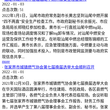
2022
-
01
-
03
点击次数:
51
2022年1月1日，汕尾市政府常务副市长黄志坚到汕尾中燃开展
“四不两直”安全生产检查工作。市政府副秘书长余振光、市应
急局局长郑晓红参加检查。黄市长一行直抵汕尾中燃lng站，
现场检查场站调度情况和了解lng卸车情况，对汕尾中燃安全
运营及保供工作给予肯定。在听取汕尾中燃总经理陈锦顺的工
作汇报后，黄市长表示，应急管理措施方面，中燃要主动与政
府联动，同时加强技术投入，特别是市政管网监测要与政府实
现信息共享...
more
·
张家界市城镇燃气协会第七届换届选举大会顺利召开
2022
-
01
-
01
点击次数:
45
2021年12月30日，张家界市城镇燃气协会第七届换届选举大会
在华天国际酒店圆满举行，市住建局、市民政局，各区县燃气
主管部门领导，各燃气企业负责人等代表莅临现场。会议听取
第七届张家界市城镇燃气协会理事会工作报告、财务工作报
告，并选举产生了第八届理事会会长、副会长、秘书长。张家