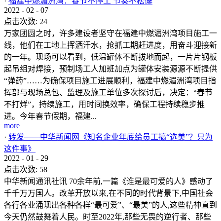
·
福建中燃湄洲湾：春节不停工 节奏不松懈
2022
-
02
-
07
点击次数:
24
万家团圆之时，许多建设者坚守在福建中燃湄洲湾项目施工一
线，他们在工地上挥洒汗水，抢抓工期赶进度，用奋斗迎接新
的一年。现场可以看到，低温罐体不断拔地而起，一片片钢板
起吊组对焊接，预制场工人加班加点为罐体安装源源不断提供
“弹药”……为确保项目施工进展顺利，福建中燃湄洲湾项目指
挥部与现场总包、监理及施工单位多次探讨后，决定：“春节
不打烊”，持续施工，用时间换效率，确保工程持续稳步推
进。今年春节假期，福建...
more
·
转发——中华新闻网《知名企业年底给员工搞“选美”？只为
这件事》
2022
-
01
-
29
点击次数:
58
中华新闻通讯社讯 70余年前,一篇《谁是最可爱的人》感动了
千千万万国人。改革开放以来,在不同的时代背景下,中国社会
各行各业涌现出各种各样“最可爱”、“最美”的人,这些精神直到
今天仍然鼓舞着人民。时至2022年,那些无畏的逆行者、那些