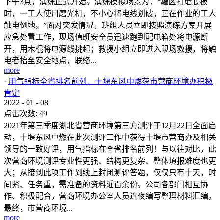
下午3点，演练正式开始。演练模拟场景为：“罐区打磨底板
时，一工人使用磨光机，不小心将电线划破，正在作业的工人
触电倒地。”面对突发情况，班组人员立即按照演练方案开展
应急处置工作，现场值班安全员迅速跑到配电箱处将电源断
开，用木棍将电源线挑起；救援小组立即进入现场救援，将触
电者抬至安全地点，联络...
more
·
用气指标全省排名前列，十堰东风中燃获市营商环境办积极
肯定
2022
-
01
-
08
点击次数:
49
2021年第三季度湖北省营商环境第三方测评于12月22日全面启
动，十堰东风中燃在此次测评工作中获得十堰市营商办及相关
领导的一致好评，用气指标在全省排名前列！与以往对比，此
次营商环境测评专业性更强、结构更复杂、整体填报难度也更
大；从接到此项工作到线上封闭测评答题，仅仅只有十天，时
间紧、任务重，需准备的资料近百余份。公司各部门相互协
作、积极配合，营商环境办公室人员连夜编写整理材料汇编。
最终，市营商环境...
more