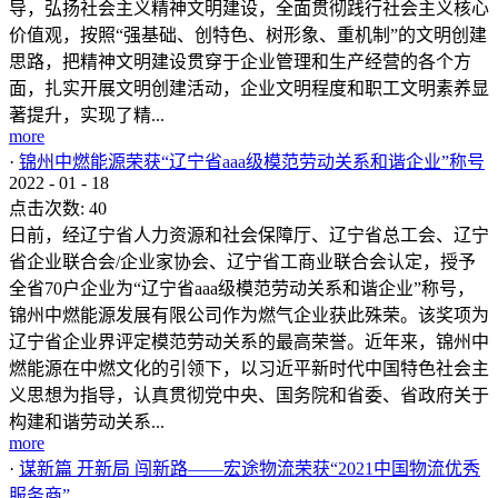
导，弘扬社会主义精神文明建设，全面贯彻践行社会主义核心
价值观，按照“强基础、创特色、树形象、重机制”的文明创建
思路，把精神文明建设贯穿于企业管理和生产经营的各个方
面，扎实开展文明创建活动，企业文明程度和职工文明素养显
著提升，实现了精...
more
·
锦州中燃能源荣获“辽宁省aaa级模范劳动关系和谐企业”称号
2022
-
01
-
18
点击次数:
40
日前，经辽宁省人力资源和社会保障厅、辽宁省总工会、辽宁
省企业联合会/企业家协会、辽宁省工商业联合会认定，授予
全省70户企业为“辽宁省aaa级模范劳动关系和谐企业”称号，
锦州中燃能源发展有限公司作为燃气企业获此殊荣。该奖项为
辽宁省企业界评定模范劳动关系的最高荣誉。近年来，锦州中
燃能源在中燃文化的引领下，以习近平新时代中国特色社会主
义思想为指导，认真贯彻党中央、国务院和省委、省政府关于
构建和谐劳动关系...
more
·
谋新篇 开新局 闯新路——宏途物流荣获“2021中国物流优秀
服务商”