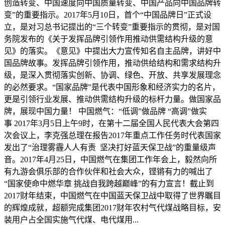
创造转变、中国速度向中国质量转变、中国产品向中国品牌转
变”的重要指示。2017年5月10日，首个“中国品牌日”正式设
立，是对习总书记提出的“三个转变”重要指示的贯彻，是对国
务院发布的《关于发挥品牌引领作用推动供需结构升级的意
见》的落实。《意见》中提出大力宣传知名自主品牌，讲好中
国品牌故事。发挥品牌引领作用，推动供给结构和需求结构升
级，是深入贯彻落实创新、协调、绿色、开放、共享发展理念
的必然要求。“国家品牌”是代表中国形象和经济实力的名片，
更是引领行业发展、推动供需结构升级的标杆力量。做国家品
牌，展现中国力量！ 中国燃气：“低调”做品牌 “高调”做实
事 2017年3月5日上午9时，在第十二届全国人民代表大会第四
次会议上，李克强总理在报告2017年重点工作任务时代表国家
发出了“治理雾霾人人有责 坚决打好蓝天保卫战”的重量级声
音。2017年4月25日，中国燃气在集团工作年会上，毅然向所
有九游会俱乐部的合作伙伴和社会大众，铿锵有力的喊出了
“国家使命中燃华章 挑战自我跨越巅峰”的有力宣言！截止到
2017财年结束，中国燃气在中国蓝天保卫战中取得了世界瞩目
的辉煌成就，超额完成集团2017财年农村气代煤战略目标，安
装用户占全国实施气代煤、电代煤用...