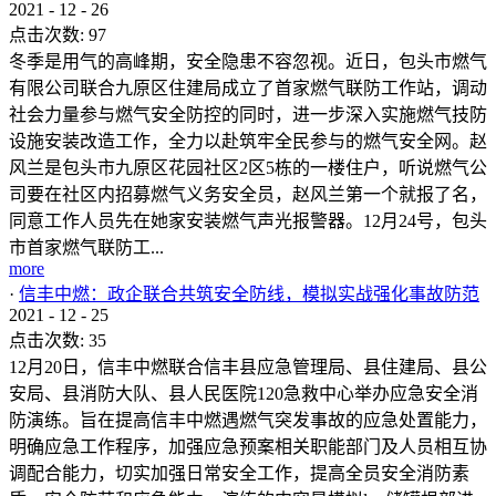
2021
-
12
-
26
点击次数:
97
冬季是用气的高峰期，安全隐患不容忽视。近日，包头市燃气
有限公司联合九原区住建局成立了首家燃气联防工作站，调动
社会力量参与燃气安全防控的同时，进一步深入实施燃气技防
设施安装改造工作，全力以赴筑牢全民参与的燃气安全网。赵
风兰是包头市九原区花园社区2区5栋的一楼住户，听说燃气公
司要在社区内招募燃气义务安全员，赵风兰第一个就报了名，
同意工作人员先在她家安装燃气声光报警器。12月24号，包头
市首家燃气联防工...
more
·
信丰中燃：政企联合共筑安全防线，模拟实战强化事故防范
2021
-
12
-
25
点击次数:
35
12月20日，信丰中燃联合信丰县应急管理局、县住建局、县公
安局、县消防大队、县人民医院120急救中心举办应急安全消
防演练。旨在提高信丰中燃遇燃气突发事故的应急处置能力，
明确应急工作程序，加强应急预案相关职能部门及人员相互协
调配合能力，切实加强日常安全工作，提高全员安全消防素