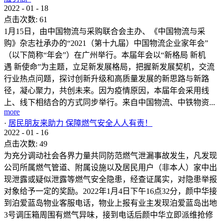
2022
-
01
-
18
点击次数:
61
1月15日，由中国物流与采购联合会主办、《中国物流与采
购》杂志社承办的“2021（第十九届）中国物流企业家年会”
（以下简称“年会”）在广州举行。本届年会以“新格局 新机
遇 新使命”为主题，立足新发展格局，把握新发展契机，交流
行业热点问题，探讨创新升级和高质量发展的新思路与新路
径，凝心聚力，共创未来。因为疫情原因，本届年会采用线
上、线下相结合的方式同步举行。来自中国物流、中铁物资...
more
·
居民朋友来助力 保障燃气安全人人有责！
2022
-
01
-
16
点击次数:
49
为充分调动社会各界力量共同防范燃气泄漏事故发生，凡发现
公司所属燃气管道、附属设施以及居民用户（非本人）家中出
现泄露或疑似泄露等燃气安全隐患，经查证属实，对隐患举报
对象给予一定的奖励。2022年1月4日下午16点32分，颜中华接
到泊爱蓝岛物业客服电话，物业上报有业主发现泊爱蓝岛出地
3号调压箱周围有燃气异味，接到电话后颜中华立即派维抢修