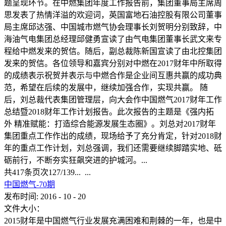
题呈现环节。在中燃集团年度工作报告前，集团董事局主席周
思发表了热情洋溢的欢迎词，英国富地石油控股有限公司董事
局主席邱达强、中国城市燃气协会理事长刘贺明分别致辞，中
海油气电集团总经理邱健勇宣读了由气电集团董事长武文来专
程给中燃发来的贺信。随后，副总裁陈新国宣读了由北控集团
发来的贺信。各位领导和嘉宾分别对中燃在2017财年中所取得
的成绩表示祝贺并表示与中燃合作是企业间互惠共赢的成功典
范，希望在后续的发展中，继续加强合作，实现共赢。 随
后，刘总裁代表集团管理层，向大会作中国燃气2017财年工作
总结暨2018财年工作计划报告。此次报告的主题是《强内拓
外 精准赋能：打造综合能源发展生态圈》。刘总对2017财年
集团重点工作作出的成绩，现场给予了充分肯定，针对2018财
年的重点工作计划，刘总强调，我们还需要继续脚踏实地、砥
砺前行，不断夯实狂飙突进的护城河。...
共
417
条
页次127/139
...
...
中国燃气-70期
发布时间:
2016
-
10
-
20
文件大小：
2015财年是中国燃气行业发展充满困难和荆棘的一年，也是中