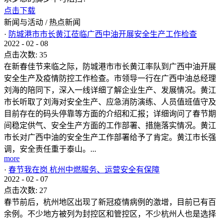
点击下载
新闻与活动
/
热点新闻
·
防城港市市长黄江莅临广西中油开展安全生产工作检查
2022
-
02
-
08
点击次数:
35
在新春佳节来临之际，防城港市市长黄江率队到广西中油开展
安全生产及疫情防控工作检查。市领导一行在广西中油总经理
刘海的陪同下，深入一线详细了解企业生产、发展情况。黄江
市长听取了刘海对安全生产、应急消防演练、人员值班值守及
目前存在的码头停靠等方面的介绍和汇报；详细询问了春节期
间稳定供气、安全生产方面的工作部署、措施落实情况。黄江
市长对广西中油的安全生产工作部署给予了肯定。黄江市长强
调，安全责任重于泰山。...
more
·
春节我在岗 杭州中燃服务、运营安全有保障
2022
-
02
-
07
点击次数:
27
春节前后，杭州地区出现了新冠疫情病例的激增，目前已有百
余例。不少地方被列为封控区和管控区，不少杭州人也是选择