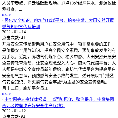
人员李春峰、徐云雕赶赴现场。17点13分经泡沫水、测漏仪检
测排查，...
more
·
强化安全知识，廊坊气代煤平台、柏乡中燃、大田安然开展
燃气知识宣传及培训
2022
-
01
-
14
点击次数:
41
开展安全宣传是帮助用户在安全用气中一项非常重要的工作，
是传播安全用气知识、提高全民安全素质、预防事故发生的有
力手段。近期，廊坊气代煤平台、柏乡中燃、大田安然开展安
全宣传教育活动，让安全理念深入人心。廊坊气代煤平台：人
人都是中燃安全宣传员新年伊始，廊坊气代煤平台为提高用户
安全用气意识，预防燃气安全事故的发生，遂开展以“传播燃
气安全知识，消灭燃气安全事故”为主题的安全宣传活动。一
月十二日，廊坊平台员工...
more
·
中华网等20家媒体报道—《严防死守、整治提升，中燃集团
西北区域坚决守好安全生产底线》
2022
-
01
-
12
点击次数:
84