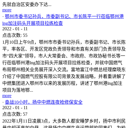
先就自治区安委办下达...
more
·
鄂州市委书记孙兵，市委副书记、市长陈平一行莅临鄂州港
lng加注码头开展项目拉练检查
2022
-
01
-
11
点击次数:
55
1月10日上午9点，鄂州市市委书记孙兵，市委副书记、市长陈
平，率各区、开发区党政负责领导和市直有关部门负责领导及
市“四大家”领导，市人大常委会、市政府、市政协秘书长等一
行莅临鄂州港lng加注码头开展项目拉练检查，并就中国燃气
布局鄂州相关业务展开深入交流。富地富江中燃总经理糜晓东
介绍了中国燃气控股有限公司背景及发展战略，并着重讲解了
中燃集团进入鄂州市以来的发展历程，讲述了鄂州港lng加注
项目为落地鄂...
more
·
奋战10小时，扬中中燃连夜抢修保安全
2022
-
01
-
11
点击次数:
57
2022年1月11日凌晨3点，大多数人都安睡梦乡时，扬中市利民
巷内却还亮如白昼。这是扬中中燃生产运营部的同事们，为检