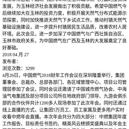
发展，为玉林经济社会发展做出了积极贡献。希望中国燃气今
后继续加大在玉林的投资力度，积极开展天然气分布式能源示
范探索，同时加快推进天然气下乡试点工作，推动村镇天然气
基础设施建设，进一步提升村镇居民生活品质，改善农村人居
环境。此次会见，进一步加深了中国燃气与广西壮族自治区、
玉林市政府关系，为中国燃气在广西及玉林的大发展奠定了良
好基础。
2018
04
月
27
发布者：
浏览次数：
3299
4月26日，中国燃气2018财年工作会议在深圳隆重举行，集团
董事会、总裁办、总部各部门、各区域管理中心、项目公司管
理层参加了会议，同时会议还邀请了中国城市燃气协会、中海
油气电集团及部分项目公司所在地政府部门领导、九游会俱乐
部的合作伙伴共计1200多人现场参加了此次年会。同时还通过
线上直播的方式，让集团5万员工、员工家属及更多用户实时
收看中燃年会直播。本次年会共分为四大部分：中燃集团年度
工作报告、目标责任书签约、精英风云榜颁奖盛典以及年会主