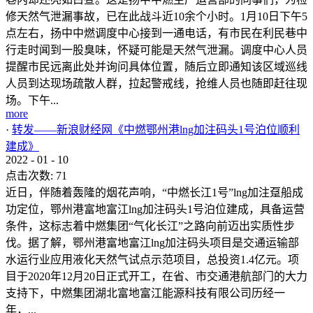
修天然气泄漏事故，已在此战斗近10余个小时。1月10日下午5
点左右，扬中中燃调度中心接到一通电话，有市民在利民巷中
行走时闻到一股臭味，怀疑可能是天然气泄漏。调度中心人员
提醒市民远离此处并询问具体位置，随后立即通知该区域巡线
人员到达现场疏散人群，拉起警戒线，抢维人员也随即赶往现
场。下午...
more
·
转发——新浪财经网《中燃鄂州港lng加注码头1号泊位顺利
建成》
2022
-
01
-
10
点击次数:
71
近日，伴随着轰隆的烟花声响，“中燃长江1号”lng加注趸船成
功定位，鄂州港富地富江lng加注码头1号泊位建成，具备运营
条件，这标志着中燃集团“气化长江”之路向前迈出实质性步
伐。据了解，鄂州港富地富江lng加注码头项目是交通运输部
水运行业应用液化天然气试点示范项目，总投资1.4亿元。项
目于2020年12月20日正式开工，在省、市交通港航部门的大力
支持下，中燃集团湖北富地富江能源科技有限公司历经一
年，...