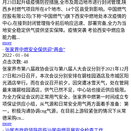
月23日起升级疫情防控措施,全市及周边地市进行封闭管理,陕
西乡村燃气项目所在4个地市、14个区县受到影响。中国燃气
控股有限公司(下称“中国燃气”)旗下西安中燃地处本次疫情的
中心,在接到封闭管理指令前后响应迅速、部署完备,全力为当
地安全稳定供气提供坚实保障。疫情突袭 考验西安中燃应急
能力截...
more
·
张家界中燃安全保供迎“两会”
2022
-
01
-
04
点击次数:
48
张家界市第八届政协会议与第八届人大会议分别于2021年12月
27日和29日召开，本次会议分别安排在碧桂园酒店及市城区阳
光酒店举行。而在会议召开前夕，因突遭冰雪天气，处在管网
最末端碧桂园酒店，供气已然不足，中心站也接近供应极限。
为全力保证会议的正常用气安全，张家界中燃第一时间成立专
项保证供应小组，从气源和日常安全用气两方面着手准备：第
一，积极沟通协调cng气源，在目前上游较紧张的情况下从常
德采购cn...
more
·
汕尾市政府领导莅临汕尾中燃开展安全检查工作