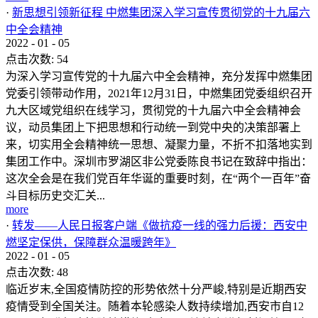
·
新思想引领新征程 中燃集团深入学习宣传贯彻党的十九届六
中全会精神
2022
-
01
-
05
点击次数:
54
为深入学习宣传党的十九届六中全会精神，充分发挥中燃集团
党委引领带动作用，2021年12月31日，中燃集团党委组织召开
九大区域党组织在线学习，贯彻党的十九届六中全会精神会
议，动员集团上下把思想和行动统一到党中央的决策部署上
来，切实用全会精神统一思想、凝聚力量，不折不扣落地实到
集团工作中。深圳市罗湖区非公党委陈良书记在致辞中指出：
这次全会是在我们党百年华诞的重要时刻，在“两个一百年”奋
斗目标历史交汇关...
more
·
转发——人民日报客户端《做抗疫一线的强力后援：西安中
燃坚定保供，保障群众温暖跨年》
2022
-
01
-
05
点击次数:
48
临近岁末,全国疫情防控的形势依然十分严峻,特别是近期西安
疫情受到全国关注。随着本轮感染人数持续增加,西安市自12