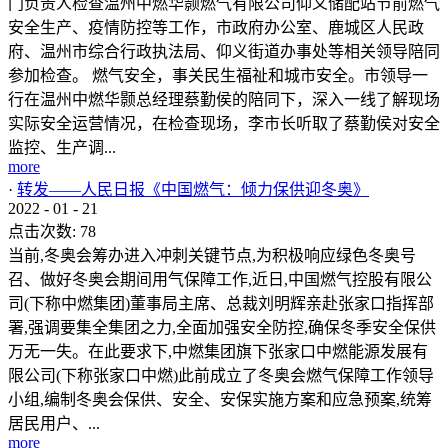
门负责人检查温州中燃华颢燃气有限公司仰义储配站节前燃气
安全生产、疫情防控等工作，市政府办公室、鹿城区人民政
府、温州市综合行政执法局、仰义街道办事处等相关领导陪同
参加检查。 燃气安全，事关民生福祉和城市安全。市领导一
行在温州中燃华颢总经理蔡勤侯的陪同下，深入一线了解现场
实际安全运营情况，在检查现场，李市长听取了蔡勤侯对安全
监控、生产调...
more
·
转发——人民日报《中国燃气：倾力保供迎冬奥》
2022
-
01
-
21
点击次数:
78
当前,冬奥会筹办进入冲刺关键节点,为积极响应绿色冬奥号
召、做好冬奥会期间用气保障工作,近日,中国燃气控股有限公
司(下称中燃集团)董事局主席、总裁刘明辉亲赴张家口指挥部
署,强调要集全集团之力,全面加强安全防控,确保冬季安全保供
万无一失。在此要求下,中燃集团旗下张家口中燃能源发展有
限公司(下称张家口中燃)此前成立了冬奥会燃气保障工作领导
小组,编制冬奥会保供、安全、安保实施方案和应急预案,统筹
居民用户、...
more