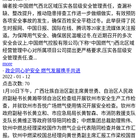
编者按:中国燃气西北区域压实各层级安全管理责任，查漏补
缺、整改提升，推动隐患排查工作进一步做细做实，有效预防
各项安全事故的发生，确保百姓安全平稳过冬。此举获得了民
生时报网、中国日报、国际在线、腾讯等20家主流媒体关注报
道。为保障用气安全、确保居民温暖过冬,在近期召开的多次
安全会议上,中国燃气控股有限公司(下称“中国燃气”)西北区域
经营管理中心对所属项目公司提出更严格要求,压实各层级安
全管理责任,查...
more
·
政企同心护安全 燃气发展携手共进
2022
-
01
-
12
点击次数:
70
1月10日下午，广西壮族自治区副主席黄世勇、自治区人民政
府副秘书长黄瀚带领自治区检查组开展钦州市安全生产工作检
查，并就钦州市吾悦广场燃气使用情况开展安全检查。钦州市
政府副秘书长黄立和、市应急局局长黄智森、市消防救援支队
支队长黄维正等政府领导陪同检查；中燃集团总裁助理熊伟、
钦州中燃总经理梁校国作为燃气企业代表陪同检查并做工作汇
报。钦州中燃梁校国总经理向黄世勇副主席汇报工作梁校国首