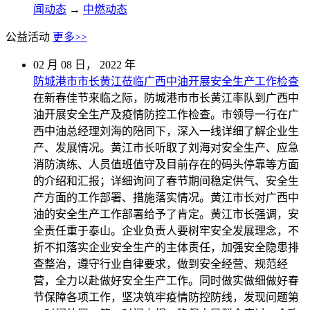
闻动态
→
中燃动态
公益活动
更多>>
02
月
08
日，
2022
年
防城港市市长黄江莅临广西中油开展安全生产工作检查
在新春佳节来临之际，防城港市市长黄江率队到广西中
油开展安全生产及疫情防控工作检查。市领导一行在广
西中油总经理刘海的陪同下，深入一线详细了解企业生
产、发展情况。黄江市长听取了刘海对安全生产、应急
消防演练、人员值班值守及目前存在的码头停靠等方面
的介绍和汇报；详细询问了春节期间稳定供气、安全生
产方面的工作部署、措施落实情况。黄江市长对广西中
油的安全生产工作部署给予了肯定。黄江市长强调，安
全责任重于泰山。企业负责人要树牢安全发展理念，不
折不扣落实企业安全生产的主体责任，加强安全隐患排
查整治，遵守行业自律要求，做到安全经营、规范经
营，全力以赴做好安全生产工作。同时做实做细做好春
节保障各项工作，坚决筑牢疫情防控防线，发现问题第