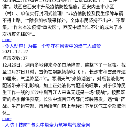
键”。陕西省西安市升级疫情防控措施，西安内全市小区
（村）、单位实行封闭式管理！“非疫情防控及民生保障车辆
不得上路。”“除参加核酸采样外，全体市民坚持不出户、不聚
集。”作为本次疫情“重灾区”，西安中燃当仁不让的成为了本
次抗疫先锋的“...
more
·
令人动容！为每一个坚守在风雪中的燃气人点赞
2021
-
12
-
27
点击次数:
37
12月26日，湖南多地迎来今冬首场降雪，整整下了一昼夜。截
至12月27日11时，雪仍在飘飘扬扬地飞下，长沙市积雪最厚达
10厘米，气温降至-2℃。寒潮天气“来势汹汹”，对瓶装液化气
配送带来不利影响，加上正处液化气配送的旺季，对于保障民
生工作一线的长沙中燃百江人来说无疑是一场“硬战”。按照既
定的冬季保供预案，长沙中燃百江各部门整装待发，遇“雪”奋
战。生产运营部、市场所有门店上至经理下至送气工全部取消
休...
more
·
人防＋技防” 包头中燃全力筑牢燃气安全网