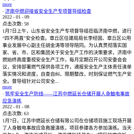
more
·
济南中燃迎接省安全生产专项督导组检查
2022
-
01
-
09
点击次数:
58
1月7日上午，山东省安全生产专项督导组莅临济南中燃，进行
“四不两直”安全检查。章丘区住建局局长李经国、章丘区公用
事业发展中心副主任胡金涛等领导陪同。为认真贯彻落实国
家、省、市、区和集团关于安全生产工作的决策要求，济南中
燃始终高度重视安全生产工作，每月定期召开公司安委会会
议，安排部署燃气保供各项工作，通报安全生产主体责任清单
落实情况和进度，自查自纠、限期整改，时刻保证燃气生产安
全。督导组针对公司安全...
more
·
筑牢安全生产防线——江苏中燃延长仓储开展人身触电事故
应急演练
2022
-
01
-
08
点击次数:
63
1月7日，江苏中燃延长仓储有限公司在仓储项目施工现场开展
了人身触电事故应急救援演练，项目参建各方参加演练。当天