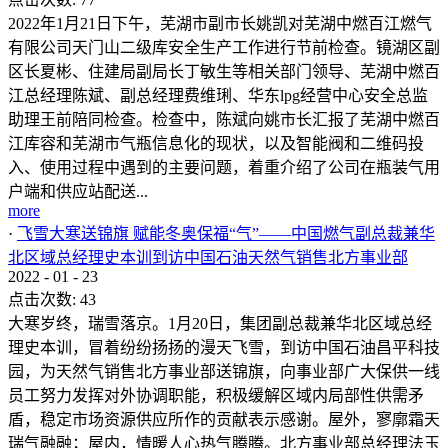
2022年1月21日下午，芜湖市副市长姚凯对芜湖中燃百江燃气
有限公司天门山二级库安全生产工作进行节前检查。镜湖区副
区长夏彬、住建局副局长丁敏生等相关部门领导、芜湖中燃百
江总经理陈斌、副总经理费维琍、华东lpg经营中心安全总监
助理王前陪同检查。检查中，陈斌向姚市长汇报了芜湖中燃百
江库容和芜湖市气瓶信息化的现状，以及智能阀和二维码投
入、使用过程中遇到的主要问题，着重介绍了公司在瓶装气用
户端和供应站配送...
more
·
飞雪大寒送锦旗 赋能冬奥保福“气”——中国燃气副总裁兼华
北区域总经理史本训到访中国石油天然气销售北方事业部
2022
-
01
-
23
点击次数:
43
大寒岁终，瑞雪落京。1月20日，集团副总裁兼华北区域总经
理史本训，冒着纷纷扬扬的漫天飞雪，到访中国石油昌平科技
园，为天然气销售北方事业部送锦旗，向事业部广大保供一线
员工努力发挥对外协调职能，积极缓解区域内局部性供需矛
盾，稳定市场资源供应所作的贡献表示感谢。屋外，寥廓霜天
瑞气融融；屋内，情暖人心热气腾腾。北方事业部总经理法玉