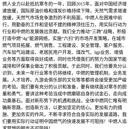
燃人全力以赴抵抗寒冬的一年，回顾2015年，面对中国经济增
速放缓，国际原油价格和煤炭价格持续下降，天然气需求增速
放缓，天然气市场竞争激烈的不利局面，中燃人在困难中前
行，用勤奋的工作和坚韧不拔的精神顶住压力，用实际行动为
行业和中燃的发展做出贡献。我们全力推动“三跨”战略，积极
打造中燃“4g”能源网络，实施“六扫”的市场开发策略，在城市
燃气项目拓展、燃气销售、工程建设、安全管理、客户服务、
汽车加气站建设、老居民用户开发、煤改气、lgp业务、增值
业务等方面取得良好成绩，同时也凭借我们的努力为国家节能
减排和环保事业做出了积极贡献。于此同时，我们也要充分认
识到，未来一年行业寒冬仍将继续，中燃的管理机制、业务发
展。人才培养。九游会俱乐部的文化等等都将会接受更加严峻
的考验。我们要有充分的认识和准备，要有继续面对寒冬的胆
量和勇气，要讲这种考验当成中燃磨砺自身的试金石，走向成
功奠基石。面对新形势下的机遇和挑战，全体中燃同仁唯有明
确新思路，创造新方法，以更加坚定的信心。更加有力的措
施、更加务实的作风，不断寻求符合自身实际的发展道路，我
们要用实际行动证明中国燃气的快速发展不可阻挡！中燃人追
求梦想的脚步不可阻挡！