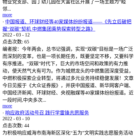
物业党支部、园丁幼儿园在大富社区开展了一场主题为“睦
邻...
more
·
中国报道、环球财经等40家媒体纷纷报道——《先立后破把
握“双碳”契机 中燃集团乘势探索转型之路》
2022
-
03
-
12
点击次数:
65
编者按：今年两会，总书记强调，实现“双碳”目标是一场广泛
而深刻的变革，也是一项长期任务，既要坚定不移，又要科学
有序推进。“双碳”时代下，巨大的市场空间和政策的有力推
动，使天然气大有可为。作为城燃龙头的中燃集团深度受益，
中燃积极探索企业转型，将通过多元业务持续稳健发展！文章
今日见报于《大众证券报》，并获中国报道、新华网客户端、
中国经济新闻、环球财经、央视融媒等40家媒体纷纷报道。近
一段时间,中央多次...
more
·
响应政府活动号召 践行学雷锋志愿服务
2022
-
03
-
10
点击次数:
44
为积极响应威海市南海新区深化“五为”文明实践志愿服务活动