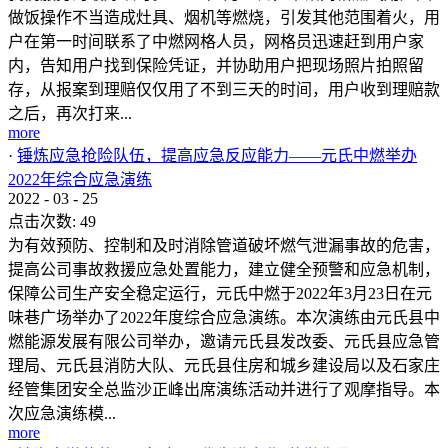
做饭操作不当造成灶具、烟机等燃烧，引发其他范围着火，用
户在第一时间联系了中燃网格人员，网格员迅速赶到用户家
内，告知用户找到保险凭证，并协助用户把现场照片拍照留
存，从报案到理赔仅仅用了不到三天的时间，用户收到理赔款
之后，再次打来...
more
·
锤炼应急抢险队伍，提高应急反应能力——元氏中燃举办
2022年综合应急演练
2022
-
03
-
25
点击次数:
49
为有效预防、控制和及时消除管道破坏燃气泄漏事故的危害，
提高公司事故救援应急处置能力，建立健全预警和应急机制，
保障公司生产安全稳定运行，元氏中燃于2022年3月23日在元
味巷广场举办了2022年度综合应急演练。本次演练由元氏县中
燃能源发展有限公司举办，邀请元氏县发改委、元氏县应急管
理局、元氏县消防大队、元氏县住房和城乡建设局以及石家庄
经管集团安全总监沙正峰出席演练活动并进行了观摩指导。本
次应急演练模...
more