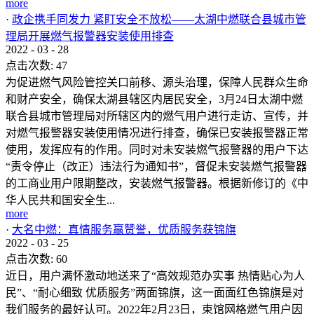
more
·
政企携手同发力 紧盯安全不放松——太湖中燃联合县城市管
理局开展燃气报警器安装使用排查
2022
-
03
-
28
点击次数:
47
为促进燃气风险管控关口前移、源头治理，保障人民群众生命
和财产安全，确保太湖县辖区内居民安全，3月24日太湖中燃
联合县城市管理局对所辖区内的燃气用户进行走访、宣传，并
对燃气报警器安装使用情况进行排查，确保已安装报警器正常
使用，发挥应有的作用。同时对未安装燃气报警器的用户下达
“责令停止（改正）违法行为通知书”，督促未安装燃气报警器
的工商业用户限期整改，安装燃气报警器。根据新修订的《中
华人民共和国安全生...
more
·
大名中燃：真情服务赢赞誉，优质服务获锦旗
2022
-
03
-
25
点击次数:
60
近日，用户满怀激动地送来了“高效规范办实事 热情贴心为人
民”、“耐心细致 优质服务”两面锦旗，这一面面红色锦旗是对
我们服务的最好认可。2022年2月23日，束馆网格燃气用户因