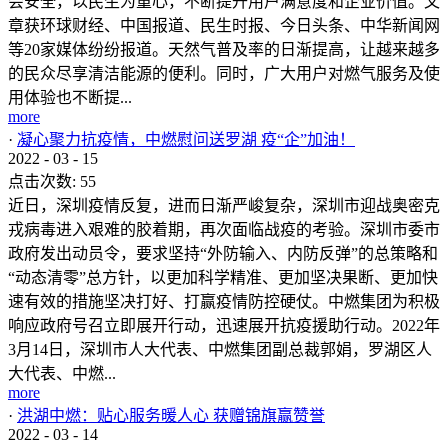
会安全，以民生为重心，不断提升用户满意度和企业价值。文
章获环球财经、中国报道、民生时报、今日头条、中华新闻网
等20家媒体纷纷报道。天然气普及率的日渐提高，让越来越多
的民众尽享清洁能源的便利。同时，广大用户对燃气服务及使
用体验也不断提...
more
·
凝心聚力抗疫情，中燃慰问送罗湖 疫“企”加油！
2022
-
03
-
15
点击次数:
55
近日，深圳疫情反复，进而日渐严峻复杂，深圳市迎战奥密克
戎病毒进入艰难的胶着期，再次面临战疫的考验。深圳市委市
政府发出动员令，要求坚持“外防输入、内防反弹”的总策略和
“动态清零”总方针，以更加科学精准、更加坚决果断、更加快
速有效的措施坚决打好、打赢疫情防控硬仗。中燃集团为积极
响应政府号召立即展开行动，迅速展开抗疫援助行动。2022年
3月14日，深圳市人大代表、中燃集团副总裁郭娟，罗湖区人
大代表、中燃...
more
·
洪湖中燃：贴心服务暖人心 获赠锦旗赢赞誉
2022
-
03
-
14