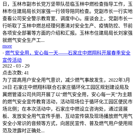
日，玉林市副市长党万坚带队莅临玉林中燃检查指导工作，玉
林市住建局局长刘家强一行领导陪同检查。党副市长一行实地
查看公司安全警示教育室、调度中心。座谈会上，党副市长一
行听取了玉林中燃总经理何惠清对安全生产、疫情防控、节前
各项安全部署等方面的介绍和汇报。玉林市住建局局长刘家强
就燃气安全生产工...
more
·
燃气安全用，安心每一天——石家庄中燃翔科开展春季安全
宣传活动
2022
-
03
-
29
点击次数:
41
为了提高用户安全用气意识，减少燃气事故发生，2022年3月
28日 石家庄中燃翔科联合石家庄循环化工园区规划建设局及
冀燃管道公司共同开展了以“燃气安全用，安心每一天”为主题
的燃气安全宣传教育活动，活动现场位于循环化工园区便民市
场北侧；在本次活动中，石家庄中燃设立咨询处，通过竖展
板、发放安全用气宣传手册、互动宣传袋及现场播放燃气用气
安全小常识的音频等方式，向居民宣传、普及燃气用户使用规
范及泄露时正确处...