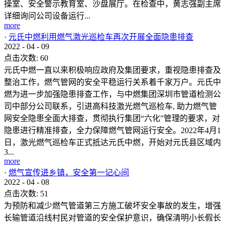
操室、安全警示教育室、沙盘展厅。在检查中，黄志强副主席
详细询问公司设备运行...
more
·
元氏中燃利用燃气激光巡检车再次开展全面隐患排查
2022
-
04
-
09
点击次数:
60
元氏中燃一直以来积极响应政府及集团要求，重视隐患排查及
整治工作，燃气管网的安全平稳运行关系着千家万户。元氏中
燃为进一步加强隐患排查工作，与中燃集团深圳市管道检测公
司中部分公司联系，引进高科技激光燃气巡检车, 助力燃气管
网安全隐患全面大排查，贯彻执行集团“六化”管理的要求，对
隐患进行精准排查，全力保障燃气管网运行安全。2022年4月1
日，激光燃气巡检车正式抵达元氏中燃，开始对元氏县区域内
3...
more
·
燃气宣传进乡镇，安全第一记心间
2022
-
04
-
08
点击次数:
51
为预防和减少燃气管道第三方施工破坏安全事故的发生，增强
长输管道沿线村民对管道的安全保护意识，确保清明小长假长