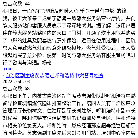
点击次数:
44
4月8日，一面写有“理赔及时暖人心 千金一诺有中燃”的锦
旗，被王大爷亲自送到了静海中燃静大服务站营业厅内，并向
静大服务站的客服人员表示了深深地感谢。据了解，该用户居
住在静大服务站辖区内的大口子门村，开通了炊事用气并购买
了中燃的灶具及配套燃气意外保险。近日在使用过程中，因疏
忽大意导致燃气灶面板意外破裂损坏。燃气灶受损后，王大爷
想起购买了意外险，便第一时间与静大服务站客服主管杨艳进
行了咨询与沟通。杨艳...
more
·
自治区副主席黄志强赴呼和浩特中燃督导检查
2022
-
04
-
09
点击次数:
68
4月6日下午，内蒙古自治区副主席黄志强带队赴呼和浩特中燃
督导检查城镇燃气隐患排查整治工作，陪同人员有自治区应急
管理厅厅长鞠树文、住建厅副厅长刘建华、呼和浩特市副市长
刘程民、呼和浩特市住建局党组书记海鹰及自治区、呼和浩特
市相关单位负责人。呼和浩特中燃总经理鄢宏超等经管层领导
陪同检查。黄志强副主席先后来到金川门站、培训中心室内实