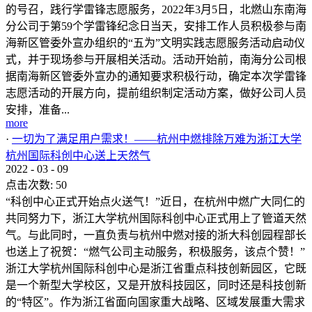
的号召，践行学雷锋志愿服务，2022年3月5日，北燃山东南海
分公司于第59个学雷锋纪念日当天，安排工作人员积极参与南
海新区管委外宣办组织的“五为”文明实践志愿服务活动启动仪
式，并于现场参与开展相关活动。活动开始前，南海分公司根
据南海新区管委外宣办的通知要求积极行动，确定本次学雷锋
志愿活动的开展方向，提前组织制定活动方案，做好公司人员
安排，准备...
more
·
一切为了满足用户需求！——杭州中燃排除万难为浙江大学
杭州国际科创中心送上天然气
2022
-
03
-
09
点击次数:
50
“科创中心正式开始点火送气！”近日，在杭州中燃广大同仁的
共同努力下，浙江大学杭州国际科创中心正式用上了管道天然
气。与此同时，一直负责与杭州中燃对接的浙大科创园程部长
也送上了祝贺：“燃气公司主动服务，积极服务，该点个赞！”
浙江大学杭州国际科创中心是浙江省重点科技创新园区，它既
是一个新型大学校区，又是开放科技园区，同时还是科技创新
的“特区”。作为浙江省面向国家重大战略、区域发展重大需求