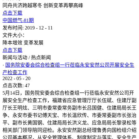
同舟共济跨越寒冬 创新变革再攀高峰
点击下载
中国燃气-81期
发布时间:
2019
-
12
-
11
文件大小：
降本增效 变革发展
点击下载
新闻与活动
/
热点新闻
·
国务院安委会综合检查组一行莅临永安安然公司开展安全生
产检查工作
2022
-
05
-
20
点击次数:
47
5月14日，国务院安委会综合检查组一行莅临永安安然公司开
展安全生产检查工作，福建省应急管理厅厅长伍斌、住建厅副
厅长王明炫、三明市委常委常务副市长吕国健、住建局局长王
争、永安市委书记傅天宝、市长温欣传、市委常委副市长张治
平、副市长黄国钢、住建局局长洪义龙、应急局局长黎录松等
相关部门领导陪同迎检。永安安然副总经理鲁勇向国检组介绍
公司基本概况，从安全管理体系、制度制定与落实、安全生产