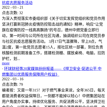
抗疫志愿服务活动
2022
-
03
-
21
点击次数:
32
为深入贯彻落实市委组织部《关于切实发挥党组织和党员作用
坚决打赢新冠肺炎疫情防控阻击战的通知》精神，响应“让党
旗在疫情防控一线高高飘扬”的号召，德州中燃党委立即行
动，第一时间与公司所在社区沟通，抽调组织公司在岗党员参
与社区抗疫志愿服务活动。 3月17日气温骤降，早上8点，气
温2度，第一批党员志愿者15人，按社区统一部署，到位负责
核酸检测前期准备工作，搭建检测棚、摆放桌椅、电脑，拉防
护栏，划...
more
·
环球财经等20家媒体纷纷报道——《捍卫安全 促进公平 中
燃集团以优质服务保障用户权益》
2022
-
03
-
16
点击次数:
79
编者按：又是一年315！对于燃气事业来说，全年365日，每天
都是消费者权益保障日，一刻都不能掉以轻心！中燃集团站在
用户角度办实事，持续优化服务、共促消费公平，坚决捍卫社