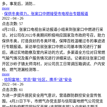
多，事发后，消防...
more
·
保供冬奥得力，张家口中燃接受市电视台专题报道
2022
-
04
-
26
点击次数:
57
4月23日，张家口电视台采访报道小组来到张家口中燃进行采
访，对公司在2022冬奥期间积极响应国家及市政府号召，助力
保供冬奥，打造良好的冬奥环境，保障百姓温暖过冬的事迹进
行专题报道。采访单位就张家口中燃公司基本情况进行了解
后，通过实地勘察及室内采访的方式，多渠道全方位对日常燃
气输气情况及客户服务情况进行详细采访。记者前往张家口经
开区沙岭子镇太师湾村，对公司员工日常调压箱调试、户内安
检、燃气泄漏检测等...
more
·
信阳富地：党员“联”社区，携手“送”安全
2022
-
04
-
26
点击次数:
61
为进一步提升居民安全用气意识，营造群防群控安全宣传氛
围，4月21日下午，市燃气办党支部与信阳富地燃气公司党支
部一起赴府都花园社区开展 “支部联支部”入户安检主题活