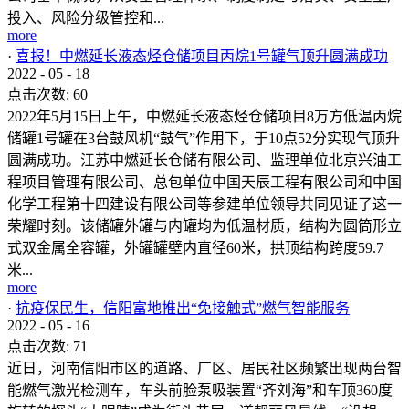
投入、风险分级管控和...
more
·
喜报！中燃延长液态烃仓储项目丙烷1号罐气顶升圆满成功
2022
-
05
-
18
点击次数:
60
2022年5月15日上午，中燃延长液态烃仓储项目8万方低温丙烷
储罐1号罐在3台鼓风机“鼓气”作用下，于10点52分实现气顶升
圆满成功。江苏中燃延长仓储有限公司、监理单位北京兴油工
程项目管理有限公司、总包单位中国天辰工程有限公司和中国
化学工程第十四建设有限公司等参建单位领导共同见证了这一
荣耀时刻。该储罐外罐与内罐均为低温材质，结构为圆筒形立
式双金属全容罐，外罐罐壁内直径60米，拱顶结构跨度59.7
米...
more
·
抗疫保民生，信阳富地推出“免接触式”燃气智能服务
2022
-
05
-
16
点击次数:
71
近日，河南信阳市区的道路、厂区、居民社区频繁出现两台智
能燃气激光检测车，车头前脸泵吸装置“齐刘海”和车顶360度