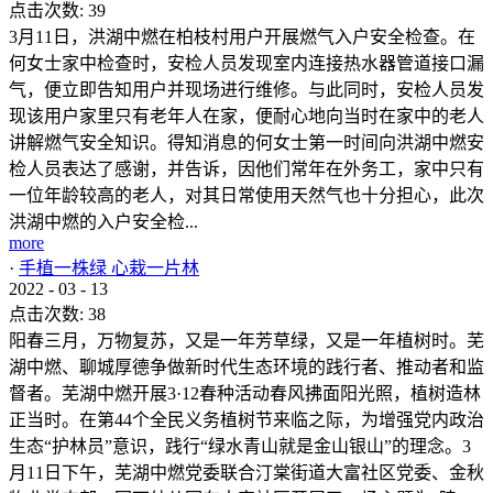
点击次数:
39
3月11日，洪湖中燃在柏枝村用户开展燃气入户安全检查。在
何女士家中检查时，安检人员发现室内连接热水器管道接口漏
气，便立即告知用户并现场进行维修。与此同时，安检人员发
现该用户家里只有老年人在家，便耐心地向当时在家中的老人
讲解燃气安全知识。得知消息的何女士第一时间向洪湖中燃安
检人员表达了感谢，并告诉，因他们常年在外务工，家中只有
一位年龄较高的老人，对其日常使用天然气也十分担心，此次
洪湖中燃的入户安全检...
more
·
手植一株绿 心栽一片林
2022
-
03
-
13
点击次数:
38
阳春三月，万物复苏，又是一年芳草绿，又是一年植树时。芜
湖中燃、聊城厚德争做新时代生态环境的践行者、推动者和监
督者。芜湖中燃开展3·12春种活动春风拂面阳光照，植树造林
正当时。在第44个全民义务植树节来临之际，为增强党内政治
生态“护林员”意识，践行“绿水青山就是金山银山”的理念。3
月11日下午，芜湖中燃党委联合汀棠街道大富社区党委、金秋