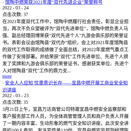
·
馆陶中燃荣获2021年度“双代先进企业”荣誉称号
2022
-
03
-
24
点击次数:
37
在2021年度双代工作中，馆陶中燃履行社会责任，彰显企业担
当，再次不负众望被评为“双代先进单位”，馆陶中燃负责人马
强、副总经理田博荣获“双代先进个人”九游会俱乐部的荣誉证
书。表彰会议由馆陶县“双代办”组织，会上对2021年度馆陶县
的双代工作取得的成绩做了全面总结，对2022年度燃气重点工
作做了安排部署。并给荣获“双代”工作先进单位、先进个人颁
发了奖牌和九游会俱乐部的荣誉证书，感谢获奖单位、先进个
人对馆陶县“双代”工作的鼎力支...
more
·
安全人人应知 忧患意识长存——宜昌中燃开展工商业安全知
识讲座
2022
-
03
-
23
点击次数:
35
3月21日上午，宜昌万达商管公司特邀宜昌中燃安全监察部和
客户服务部工作人员，为全体商管管理人员和商户负责人开展
了一期内容丰富、生动形象的燃气安全知识讲座，此次安全讲
座约100人参加，发派宣传单110份。宜昌中燃安监部副经理陈