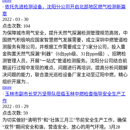
more
·
依托先进检测设备，沈阳分公司开启北部地区燃气检测新篇
章
2022
-
03
-
30
点击次数:
104
为保障城市用气安全，提升天然气探漏检测管理规范高效，中
国燃气积极响应国家智慧燃气发展需要，成立深圳中燃管道检
测服务有限公司，并根据工作需要成立了5家分公司，投入重
金购置天然气探漏“利器”（6台ppb级、31台ppm级）、招聘检
测管理人员，开展“一站式”管道检测服务。沈阳分公司结合前
期运行过程中发现的难点、问题进行再培训，提高分析问题解
决问题的能力，联合激光巡检设备厂家主动至辽阳中燃，精心
组织开展为...
more
·
玉林市副市长党万坚带队莅临玉林中燃检查指导安全生产工
作
2022
-
03
-
29
点击次数:
59
为切实做好“清明节”和“壮族三月三”节前安全生产工作，确保
“双节”期间安全和谐，营造安全、放心的用气环境。3月28