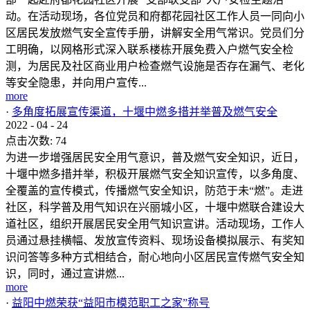
动。在活动现场，各位党员和府都花园社区工作人员一同向小
区居民发放燃气安全宣传手册，讲解安全用气常识。党员们分
工明确，以网格形式深入联系楼栋开展免费入户燃气安全检
测，为居民及社区商业用户检查燃气设施是否存在漏气、老化
等安全隐患，并向用户宣传...
more
·
多角度拓展宣传渠道，十堰中燃多措并举普及燃气安全
2022
-
04
-
24
点击次数:
74
为进一步增强居民安全用气意识，普及燃气安全知识，近日，
十堰中燃多措并举，积极开展燃气安全知识宣传，以多角度、
全覆盖的宣传模式，传播燃气安全知识，防范于未“燃”。走进
社区，科学普及用气知识在兴丽城小区，十堰中燃联合建设大
道社区，组织开展居民安全用气知识宣讲。活动现场，工作人
员通过悬挂横幅、发放宣传资料、现场设备模拟展示、有奖知
识问答等多种方式相结合，耐心地向小区居民宣传燃气安全知
识，同时，通过宣讲燃...
more
·
益阳中燃荣获“益阳市模范职工之家”称号