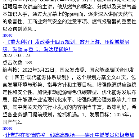
祖珺是本次讲座的主讲，他从燃气的概念、分类以及天然气基
本知识入手，通过大屏幕上的ppt画面，逐步深入讲解天然气
的危害性、工商业燃气安全的注意事项、燃气报警器的重要性
以及遇到紧急...
more
·
【重大利好】发改委十四五规划：放开上游、压缩城燃层
级、鼓励lng重卡、淘汰煤锅炉！
2022
-
03
-
23
点击次数:
189
编者按：2022年3月22日，国家发改委、国家能源局联合印发
《“十四五”现代能源体系规划》，这个规划方案全文41页，包
含发展环境与形势、指导方针和主要目标、增强能源供应链稳
定性和安全性、加快推动能源绿色低碳转型、优化能源发展布
局、提升能源产业链现代化水平、增强能源治理效能等九个章
节。其中有关天然气行业发展的内容相当丰富，政策利好，希
望各业务部门提前规划，抢抓机遇。1、发展目标：2025年，
国产气2...
more
·
让党旗在疫情防控一线高高飘扬——德州中燃党员积极参加