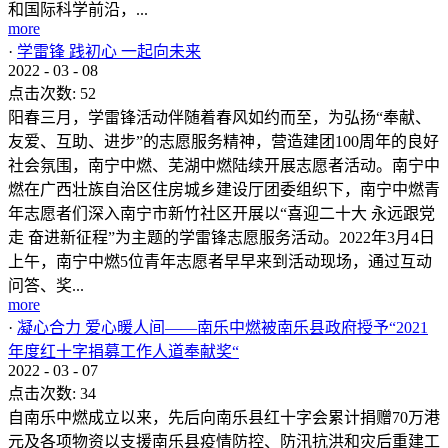
和国际科学前沿，...
more
·
学雷锋 践初心 一起向未来
2022
-
03
-
08
点击次数:
52
阳春三月，学雷锋活动伴随着春风如约而至，为弘扬“奉献、
友爱、互助、进步”的志愿服务精神，营造建团100周年的良好
社会氛围，南宁中燃、芜湖中燃陆续开展志愿者活动。南宁中
燃在广西壮族自治区住房城乡建设厅团委组织下，南宁中燃青
年志愿者们深入南宁市新竹社区开展以“喜迎二十大 永远跟党
走 奋进新征程”为主题的学雷锋志愿服务活动。2022年3月4日
上午，南宁中燃5位青年志愿者早早来到活动现场，通过互动
问答、奖...
more
·
凝心合力 爱心暖人间——南乐中燃被南乐县政府授予“2021
年度红十字捐募工作人道奉献奖“
2022
-
03
-
07
点击次数:
34
自南乐中燃成立以来，先后向南乐县红十字会累计捐赠70万港
元及各项物资以支援南乐县疫情防控、防汛抗洪和灾后重建工