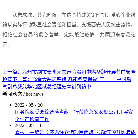
众志成城，共克时艰，在这个特殊关键时期，爱心企业纷
纷以实际行动彰显社会责任和担当，支援西安人民抗击疫情。
相信社会各界的暖心善举，定能战胜疫情，共同迎来春暖花
开。
上一篇：
温州市副市长李无文莅临温州中燃华颢开展节前安全
检查
下一篇：
飞雪大寒送锦旗 赋能冬奥保福“气”——中国燃
气副总裁兼华北区域总经理史本训到访中
新闻动态
/
hot news
2022
-
05
-
20
国务院安委会综合检查组一行莅临永安安然公司开展安
全生产检查工作
2022
-
05
-
18
喜报！中燃延长液态烃仓储项目丙烷1号罐气顶升圆满成