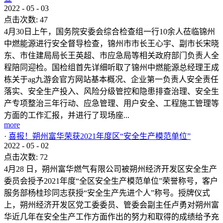
2022
-
05
-
03
点击次数:
47
4月30日上午，国务院安委会综合检查组一行10余人莅临锦州
中燃能源进行安全督导检查，锦州市市长王心宇、副市长宋晓
东、市住建局局长王英超、市应急局等相关政府部门负责人全
程陪同迎检。国检组首先详细听取了锦州中燃能源总经理王成
栋关于ag九游会官方网站基本概况、企业第一负责人安全责任
落实、安全生产投入、风险分级管控和隐患排查治理、安全生
产专项整治三年行动、应急管理、用户安全、工程施工管理等
方面的工作汇报，并进行了现场座...
more
·
喜报！朔州富华荣获2021年度区“安全生产模范单位”
2022
-
05
-
02
点击次数:
72
4月28 日，朔州富华燃气有限公司被朔州经济开发区安全生产
委员会授予2021年度“全区安全生产模范单位”荣誉称号，客户
服务部杨桂珍同志获授“安全生产先进个人”称号。授牌仪式
上，朔州经济开发区党工委委员、管委会副主任卢勇对朔州富
华近几年在安全生产工作方面作出的努力和取得的成绩给予充