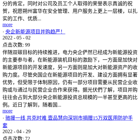
分的肯定，同时对公司及员工个人取得的荣誉表示真诚的祝
贺，祝愿朔州富华在安全管理、用户服务上更上一层楼，以扎
实的工作、优质...
more
·
央企新能源项目并购趋严！
2022
-
05
-
02
点击次数:
99
伴随双碳目标的持续推进，电力央企俨然已经成为新能源投资
的主要参与者，在新能源装机目标的激励下，一方面是加快对
新能源项目的开发速度，另一方面则是加大对新能源资产的收
购力度。尽管央国企在新能源项目的开发、建设方面拥有显著
优势，但受限于体制原因，仍有一部分项目需要从民营企业收
购或与通过与民营企业合作来获得。据光伏們了解，项目并购
往往会占到大部分央企新能源投资总规模的一半甚至更高的比
例。近日了解到，随着国...
more
·
驰援一线 共克时难 壹品慧向深圳市捐赠15万双医用防护手
套
2022
-
04
-
29
点击次数:
72