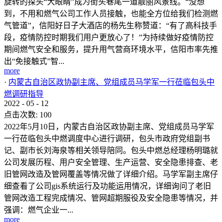
旋转的探头“大眼睛”成为街头巷尾一道靓丽风景线。“没想
到，不用和燃气公司工作人员接触，也能全方位给我们检测燃
气管道”，信阳好日子大酒店的杨先生称赞道：“有了高科技手
段，疫情防控时期我们用户更放心了！”为持续做好疫情防控
期间燃气安全和服务，提升用气营商环境水平，信阳市率先推
出“免接触式”智...
more
·
内蒙古自治区政协副主席、党组成员马学军一行莅临包头中
燃调研指导
2022
-
05
-
12
点击次数:
100
2022年5月10日，内蒙古自治区政协副主席、党组成员马学军
一行莅临包头中燃调度中心进行调研，包头市政府党组副书
记、副市长刘海泉等相关领导陪同。包头中燃总经理杨明璐就
公司发展历程、用户安全管理、生产运营、安全隐患排查、老
旧管网改造及管网覆盖等情况做了详细介绍。马学军副主席仔
细查看了公司gis系统运行及功能运用情况，详细询问了老旧
管网改造工程完成情况、管网超期服役及安全隐患等情况，并
强调：燃气企业一...
more