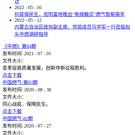
功
2022
-
05
-
16
抗疫保民生，信阳富地推出“免接触式”燃气智能服务
2022
-
05
-
12
内蒙古自治区政协副主席、党组成员马学军一行莅临包
头中燃调研指导
《中燃》第84期
发布时间:
2021
-
07
-
01
文件大小：
变革促高质量发展，创新夺新征程胜利。
点击下载
中国燃气-第83期
发布时间:
2020
-
08
-
30
文件大小：
同心战疫，保障民生。
点击下载
中国燃气-82期
发布时间:
2020
-
07
-
27
文件大小：