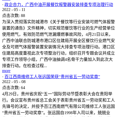
·
政企合力，广西中油开展餐饮报警器安装排查专项治理行动
2022
-
05
-
11
点击次数:
88
为深入贯彻落实防城港市《关于餐饮等行业安装可燃气体报警
装置的通告》文件精神，切实规范餐饮等行业的生产经营单位
使用燃气，有效防范燃气泄漏爆燃事故风险，4月21日以来，
广西中油联合防城港市港口区住建局开展全区餐饮行业燃气安
全及可燃气体报警装置安装情况大排查专项治理行动。港口区
住建局高度重视此次专项整治行动，组织召开专题会议并成立
专项工作领导小组，广西中油抽调4名骨干力量加入到此次大
排查行动。在检查过程...
more
·
百江西南维修工人张远国荣获“贵州省五一劳动奖章”
2022
-
05
-
08
点击次数:
64
4月29日，贵州省庆祝“五一”国际劳动节暨表彰大会在贵阳举
行。会议宣布贵州省总工会关于表彰贵州省五一劳动奖和工人
先锋号的决定，并授予百江西南燃气有限公司维修工人张远国
“贵州省五一劳动奖章”。张远国自1998年入司以来，兢兢业