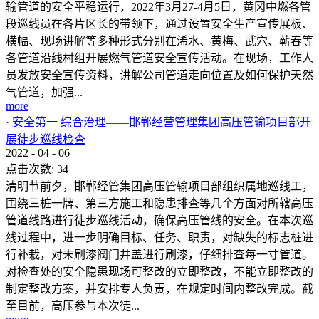
输管道的安全平稳运行，2022年3月27-4月5日，黄冈中燃各管
段巡线员在各片区长的带领下，通过设置安全生产宣传展板、
横幅、现场讲解等多种形式分别在浠水、黄梅、武穴、蕲春等
各管道沿线村组开展燃气管道安全宣传活动。在现场，工作人
员发放安全宣传资料，讲解公司管道走向位置及如何保护天然
气管道，加强...
more
·
安全第一 综合治理——邯郸经营管理集团高压管输项目部开
展徒步巡线检查
2022
-
04
-
06
点击次数:
34
清明节前夕，邯郸经管集团高压管输项目部组织属地巡线工，
围绕三桩一牌、第三方施工和隐患排查等几个方面对所辖高压
管道线路进行徒步巡线活动，确保高压管线的安全。在本次巡
线过程中，进一步明确目标、任务、职责，对缺失的标志桩进
行补栽，对未刷漆阀门井盖进行刷漆，仔细排查每一寸管道。
对检查处的安全隐患现场可整改的立即整改，不能立即整改的
制定整改方案，并安排专人负责，在规定时间内整改完成。截
至目前，高压参与本次徒...