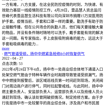
一方有难，八方支援，在这全民防控疫情的时刻，为快速、有
效助力基层一线疫情防控工作，4月28日，壹品慧人资总监闫
世峰代表壹品慧生活科技有限公司向深圳市捐赠15万双医用防
护手套。疫情当前，手套和口罩一样的重要。勤洗手有助于防
止接触传播，但在公共场合的执勤人员，他们每天要接触大量
的物品，并没有条件随时随地可以洗手，戴手套能有效的解决
这一问题。有专家指出，手上皮肤吸附病毒的能力，远远大于
手套粘吸病毒的能力...
more
·
燃气管道受损，扬中中燃紧急抢修8小时恢复供气
2022
-
04
-
27
点击次数:
53
2022年4月24日下午4点，扬中市一处商业综合体地下通道入口
处架空燃气管由于特种车辆作业时剐蹭导致管道受损漏气，扬
中中燃接到报警后，该区域巡线员第一时间赶到现场，关闭阀
门对周边商户进行停气，同时拉起警戒线。与此同时，扬中中
燃主要负责人、安监部负责人、运营部负责人以及抢维人员火
速赶到现场，确认该处管网破损情况，制定抢修方案。由于步
行街是扬中市一处较繁华的商业综合体，涉及商户和市民居