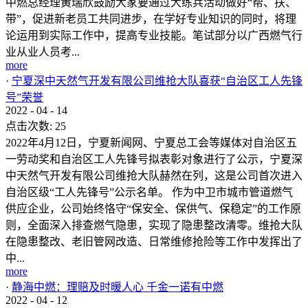
中燃总经理黄瑞欣鼓励大家要通过大练兵活动做好“帮、扶、
带”，促进新老员工共同进步，在学好专业知识的同时，将理
论运用到实际工作中，提高专业技能。笔试部分以广西燃气行
业从业人员考...
more
·
宁夏深中天然气开发有限公司维抢大队喜获“自治区工人先锋
号”荣誉
2022
-
04
-
14
点击次数:
25
2022年4月12日，宁夏新闻网、宁夏总工会等媒体对自治区五
一劳动奖和自治区工人先锋号拟表彰对象进行了公示，宁夏深
中天然气开发有限公司维抢大队赫然在列，这是公司首次进入
自治区级“工人先锋号”公示名单。 作为中卫市城市管道燃气
供应企业，公司始终恪守“保安全、保供气、保稳定”的工作原
则，全面深入排查燃气隐患，实现了隐患整改清零。维抢大队
在隐患整改、老旧管网改造、日常维修抢险等工作中发挥出了
中...
more
·
静海中燃：理赔及时暖人心 千金一诺有中燃
2022
-
04
-
12