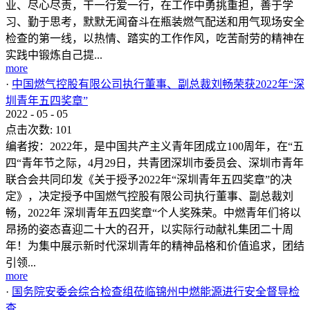
业、尽心尽责，干一行爱一行，在工作中勇挑重担，善于学
习、勤于思考，默默无闻奋斗在瓶装燃气配送和用气现场安全
检查的第一线，以热情、踏实的工作作风，吃苦耐劳的精神在
实践中锻炼自己提...
more
·
中国燃气控股有限公司执行董事、副总裁刘畅荣获2022年“深
圳青年五四奖章”
2022
-
05
-
05
点击次数:
101
编者按：2022年，是中国共产主义青年团成立100周年，在“五
四“青年节之际，4月29日，共青团深圳市委员会、深圳市青年
联合会共同印发《关于授予2022年“深圳青年五四奖章”的决
定》，决定授予中国燃气控股有限公司执行董事、副总裁刘
畅，2022年 深圳青年五四奖章“个人奖殊荣。中燃青年们将以
昂扬的姿态喜迎二十大的召开，以实际行动献礼集团二十周
年！为集中展示新时代深圳青年的精神品格和价值追求，团结
引领...
more
·
国务院安委会综合检查组莅临锦州中燃能源进行安全督导检
查