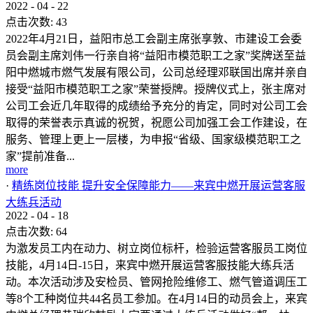
2022
-
04
-
22
点击次数:
43
2022年4月21日，益阳市总工会副主席张享敦、市建设工会委
员会副主席刘伟一行亲自将“益阳市模范职工之家”奖牌送至益
阳中燃城市燃气发展有限公司，公司总经理邓联国出席并亲自
接受“益阳市模范职工之家”荣誉授牌。授牌仪式上，张主席对
公司工会近几年取得的成绩给予充分的肯定，同时对公司工会
取得的荣誉表示真诚的祝贺，祝愿公司加强工会工作建设，在
服务、管理上更上一层楼，为申报“省级、国家级模范职工之
家”提前准备...
more
·
精练岗位技能 提升安全保障能力——来宾中燃开展运营客服
大练兵活动
2022
-
04
-
18
点击次数:
64
为激发员工内在动力、树立岗位标杆，检验运营客服员工岗位
技能，4月14日-15日，来宾中燃开展运营客服技能大练兵活
动。本次活动涉及安检员、管网抢险维修工、燃气管道调压工
等8个工种岗位共44名员工参加。在4月14日的动员会上，来宾