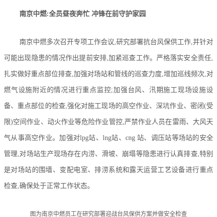
南京中燃:全员昼夜奔忙 冲锋在前守护家园
南京中燃多次召开专项工作会议,研究部署抗台风保供工作,并针对
可能出现隐患的情况作出提前安排,加紧巡查工作。严格落实安全责任,
扎实做好重点部位排查,加强对场站和管线的巡查力度,增加巡线频次,对
燃气设施附近的情况进行重点监控;加强台风、汛期施工现场设施设
备、重点部位的检查,强化对施工现场的高空作业、深坑作业、密闭(受
限)空间作业、动火作业等危险作业管控,严禁作业人员在雷雨、大风天
气从事高空作业。加强对lpg站、lng站、cng 站、调压站等场站的安全
管理,对场站生产现场存在内涝、滑坡、崩塌等隐患进行认真排查,特别
是对场站的围墙、变配电室、排涝系统和露天运营工艺设备进行重点
检查,确保处于正常工作状态。
图为南京中燃员工在研究部署迎战台风保供方案并做安全检查