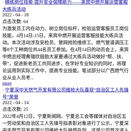
·
精练岗位技能 提升安全保障能力——来宾中燃开展运营客服
大练兵活动
2022
-
04
-
18
点击次数:
64
为激发员工内在动力、树立岗位标杆，检验运营客服员工岗位
技能，4月14日-15日，来宾中燃开展运营客服技能大练兵活
动。本次活动涉及安检员、管网抢险维修工、燃气管道调压工
等8个工种岗位共44名员工参加。在4月14日的动员会上，来宾
中燃总经理黄瑞欣鼓励大家要通过大练兵活动做好“帮、扶、
带”，促进新老员工共同进步，在学好专业知识的同时，将理
论运用到实际工作中，提高专业技能。笔试部分以广西燃气行
业从业人员考...
more
·
宁夏深中天然气开发有限公司维抢大队喜获“自治区工人先锋
号”荣誉
2022
-
04
-
14
点击次数:
25
2022年4月12日，宁夏新闻网、宁夏总工会等媒体对自治区五
一劳动奖和自治区工人先锋号拟表彰对象进行了公示，宁夏深
中天然气开发有限公司维抢大队赫然在列，这是公司首次进入