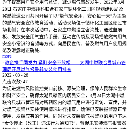
为了提高用户安全用气意识，减少燃气事故发生，2022年3月
28日 石家庄中燃翔科联合石家庄循环化工园区规划建设局及
冀燃管道公司共同开展了以“燃气安全用，安心每一天”为主题
的燃气安全宣传教育活动，活动现场位于循环化工园区便民市
场北侧；在本次活动中，石家庄中燃设立咨询处，通过竖展
板、发放安全用气宣传手册、互动宣传袋及现场播放燃气用气
安全小常识的音频等方式，向居民宣传、普及燃气用户使用规
范及泄露时正确处...
more
·
政企携手同发力 紧盯安全不放松——太湖中燃联合县城市管
理局开展燃气报警器安装使用排查
2022
-
03
-
28
点击次数:
47
为促进燃气风险管控关口前移、源头治理，保障人民群众生命
和财产安全，确保太湖县辖区内居民安全，3月24日太湖中燃
联合县城市管理局对所辖区内的燃气用户进行走访、宣传，并
对燃气报警器安装使用情况进行排查，确保已安装报警器正常
使用，发挥应有的作用。同时对未安装燃气报警器的用户下达
“责令停止（改正）违法行为通知书”，督促未安装燃气报警器