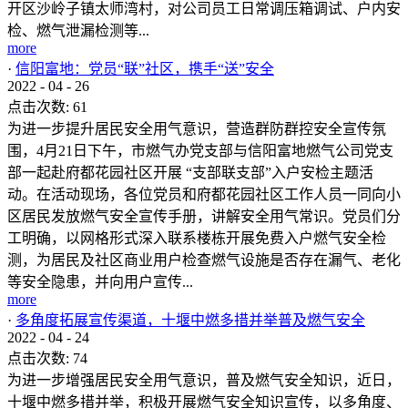
开区沙岭子镇太师湾村，对公司员工日常调压箱调试、户内安
检、燃气泄漏检测等...
more
·
信阳富地：党员“联”社区，携手“送”安全
2022
-
04
-
26
点击次数:
61
为进一步提升居民安全用气意识，营造群防群控安全宣传氛
围，4月21日下午，市燃气办党支部与信阳富地燃气公司党支
部一起赴府都花园社区开展 “支部联支部”入户安检主题活
动。在活动现场，各位党员和府都花园社区工作人员一同向小
区居民发放燃气安全宣传手册，讲解安全用气常识。党员们分
工明确，以网格形式深入联系楼栋开展免费入户燃气安全检
测，为居民及社区商业用户检查燃气设施是否存在漏气、老化
等安全隐患，并向用户宣传...
more
·
多角度拓展宣传渠道，十堰中燃多措并举普及燃气安全
2022
-
04
-
24
点击次数:
74
为进一步增强居民安全用气意识，普及燃气安全知识，近日，
十堰中燃多措并举，积极开展燃气安全知识宣传，以多角度、