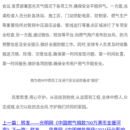
会议,宣贯部署恶劣天气情况下各项工作,确保安全平稳供气。一方面,派
遣检查人员分赴各场站、施工区、门站供配电室、控制室、燃气生产
等重要场所对管网中压调压设备、管线运行等重点区域进行了专项安
全检查,另一方面,通过微信、短信等平台,向燃气用户发布抗台风、防汛
预警信息及安全提示,做好全面防御工作。同时,安排专人负责及时收集
报送汛情、险情、灾情信息,确保第一时间发现问题、第一时间处置、
第一时间报告,做好各项防御,确保全市用户用气平稳安全。
图为宿州中燃员工在进行安全巡检备战“烟花”
风里雨里,用心守护。从巡线到抢修,从运营到工程,全体中燃人,众
志成城,全力以赴抗击台风,守护我们共同的家园。
上一篇：
转发——光明网《中国燃气捐款700万港币支援河
南》
下一篇：
转发——凤凰网《中国燃气荣获“2021行业影响