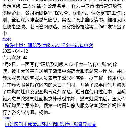
自治区级“工人先锋号”公示名单。 作为中卫市城市管道燃气
供应企业，公司始终恪守“保安全、保供气、保稳定”的工作原
则，全面深入排查燃气隐患，实现了隐患整改清零。维抢大队
在隐患整改、老旧管网改造、日常维修抢险等工作中发挥出了
中...
more
·
静海中燃：理赔及时暖人心 千金一诺有中燃
2022
-
04
-
12
点击次数:
44
4月8日，一面写有“理赔及时暖人心 千金一诺有中燃”的锦
旗，被王大爷亲自送到了静海中燃静大服务站营业厅内，并向
静大服务站的客服人员表示了深深地感谢。据了解，该用户居
住在静大服务站辖区内的大口子门村，开通了炊事用气并购买
了中燃的灶具及配套燃气意外保险。近日在使用过程中，因疏
忽大意导致燃气灶面板意外破裂损坏。燃气灶受损后，王大爷
想起购买了意外险，便第一时间与静大服务站客服主管杨艳进
行了咨询与沟通。杨艳...
more
·
自治区副主席黄志强赴呼和浩特中燃督导检查