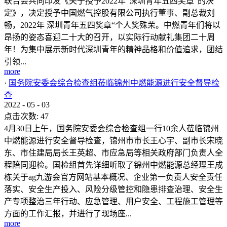
联合会共同印发《关于授予2022年“深圳青年五四奖章”的决
定》，决定授予中国燃气控股有限公司执行董事、副总裁刘
畅，2022年 深圳青年五四奖章“个人奖殊荣。中燃青年们将以
昂扬的姿态喜迎二十大的召开，以实际行动献礼集团二十周
年！为集中展示新时代深圳青年的精神品格和价值追求，团结
引领...
more
·
国务院安委会综合检查组莅临锦州中燃能源进行安全督导检
查
2022
-
05
-
03
点击次数:
47
4月30日上午，国务院安委会综合检查组一行10余人莅临锦州
中燃能源进行安全督导检查，锦州市市长王心宇、副市长宋晓
东、市住建局局长王英超、市应急局等相关政府部门负责人全
程陪同迎检。国检组首先详细听取了锦州中燃能源总经理王成
栋关于ag九游会官方网站基本概况、企业第一负责人安全责任
落实、安全生产投入、风险分级管控和隐患排查治理、安全生
产专项整治三年行动、应急管理、用户安全、工程施工管理等
方面的工作汇报，并进行了现场座...
more