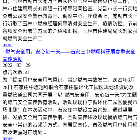
日，玉林市副市长党万坚带队莅临玉林中燃检查指导工作，玉
林市住建局局长刘家强一行领导陪同检查。党副市长一行实地
查看公司安全警示教育室、调度中心。座谈会上，党副市长一
行听取了玉林中燃总经理何惠清对安全生产、疫情防控、节前
各项安全部署等方面的介绍和汇报。玉林市住建局局长刘家强
就燃气安全生产工...
more
·
燃气安全用，安心每一天——石家庄中燃翔科开展春季安全
宣传活动
2022
-
03
-
29
点击次数:
41
为了提高用户安全用气意识，减少燃气事故发生，2022年3月
28日 石家庄中燃翔科联合石家庄循环化工园区规划建设局及
冀燃管道公司共同开展了以“燃气安全用，安心每一天”为主题
的燃气安全宣传教育活动，活动现场位于循环化工园区便民市
场北侧；在本次活动中，石家庄中燃设立咨询处，通过竖展
板、发放安全用气宣传手册、互动宣传袋及现场播放燃气用气
安全小常识的音频等方式，向居民宣传、普及燃气用户使用规
范及泄露时正确处...
more