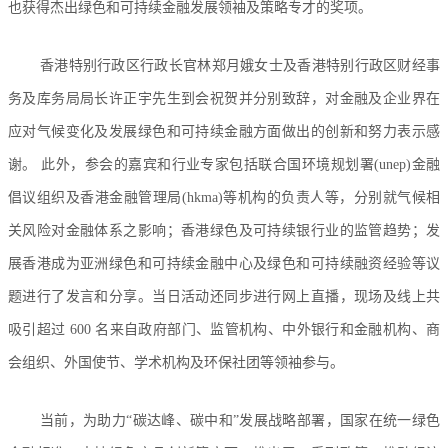
也获得杰出绿色和可持续金融发展领袖及策略专才的奖项。
香港特别行政区行政长官林郑月娥女士及香港特别行政区财经事
务及库务局局长许正宇先生到会祝贺并分别致辞，对金融及企业界在
应对气候变化及发展绿色和可持续金融方面做出的创新和努力表示感
谢。 此外，参会的嘉宾和行业专家包括联合国环境规划署(unep)金融
倡议组织及香港金融管理局(hkma)等机构的负责人等，分别就气候相
关风险对金融体系之影响；香港绿色及可持续银行业的监管趋势；发
展香港成为亚洲绿色和可持续金融中心及绿色和可持续融资经验等议
题进行了发言和分享。当日活动还同步进行网上直播，现场及线上共
吸引超过 600 名来自政府部门、监管机构、中外银行和金融机构、商
会组织、外国使节、学术机构及环保社团等领袖参与。
当前，为助力“碳达峰、碳中和”发展战略部署，国家在统一绿色