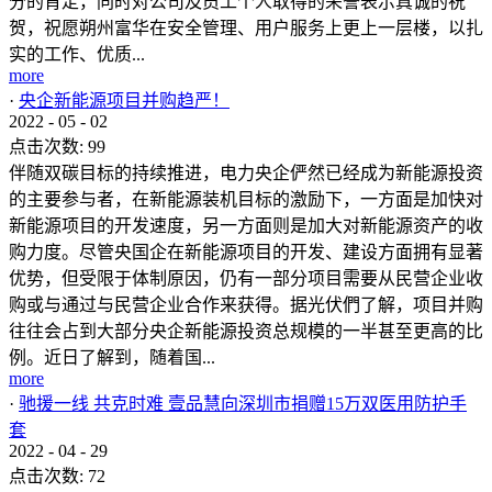
分的肯定，同时对公司及员工个人取得的荣誉表示真诚的祝
贺，祝愿朔州富华在安全管理、用户服务上更上一层楼，以扎
实的工作、优质...
more
·
央企新能源项目并购趋严！
2022
-
05
-
02
点击次数:
99
伴随双碳目标的持续推进，电力央企俨然已经成为新能源投资
的主要参与者，在新能源装机目标的激励下，一方面是加快对
新能源项目的开发速度，另一方面则是加大对新能源资产的收
购力度。尽管央国企在新能源项目的开发、建设方面拥有显著
优势，但受限于体制原因，仍有一部分项目需要从民营企业收
购或与通过与民营企业合作来获得。据光伏們了解，项目并购
往往会占到大部分央企新能源投资总规模的一半甚至更高的比
例。近日了解到，随着国...
more
·
驰援一线 共克时难 壹品慧向深圳市捐赠15万双医用防护手
套
2022
-
04
-
29
点击次数:
72