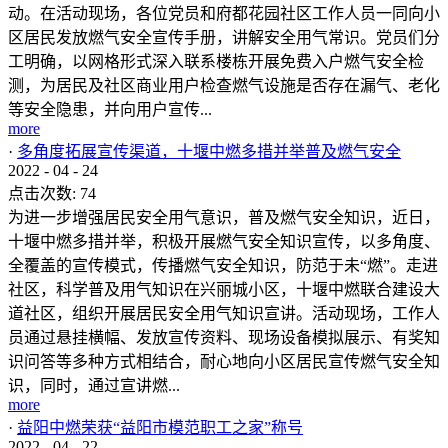
动。在活动现场，各位党员和府都花园社区工作人员一同向小
区居民发放燃气安全宣传手册，讲解安全用气常识。党员们分
工明确，以网格形式深入联系楼栋开展免费入户燃气安全检
测，为居民及社区商业用户检查燃气设施是否存在漏气、老化
等安全隐患，并向用户宣传...
more
·
多角度拓展宣传渠道，十堰中燃多措并举普及燃气安全
2022
-
04
-
24
点击次数:
74
为进一步增强居民安全用气意识，普及燃气安全知识，近日，
十堰中燃多措并举，积极开展燃气安全知识宣传，以多角度、
全覆盖的宣传模式，传播燃气安全知识，防范于未“燃”。走进
社区，科学普及用气知识在兴丽城小区，十堰中燃联合建设大
道社区，组织开展居民安全用气知识宣讲。活动现场，工作人
员通过悬挂横幅、发放宣传资料、现场设备模拟展示、有奖知
识问答等多种方式相结合，耐心地向小区居民宣传燃气安全知
识，同时，通过宣讲燃...
more
·
益阳中燃荣获“益阳市模范职工之家”称号
2022
-
04
-
22