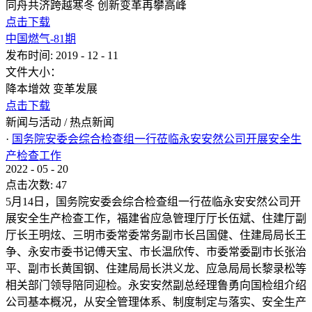
同舟共济跨越寒冬 创新变革再攀高峰
点击下载
中国燃气-81期
发布时间:
2019
-
12
-
11
文件大小：
降本增效 变革发展
点击下载
新闻与活动
/
热点新闻
·
国务院安委会综合检查组一行莅临永安安然公司开展安全生
产检查工作
2022
-
05
-
20
点击次数:
47
5月14日，国务院安委会综合检查组一行莅临永安安然公司开
展安全生产检查工作，福建省应急管理厅厅长伍斌、住建厅副
厅长王明炫、三明市委常委常务副市长吕国健、住建局局长王
争、永安市委书记傅天宝、市长温欣传、市委常委副市长张治
平、副市长黄国钢、住建局局长洪义龙、应急局局长黎录松等
相关部门领导陪同迎检。永安安然副总经理鲁勇向国检组介绍
公司基本概况，从安全管理体系、制度制定与落实、安全生产