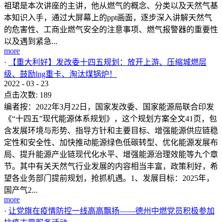
祖珺是本次讲座的主讲，他从燃气的概念、分类以及天然气基
本知识入手，通过大屏幕上的ppt画面，逐步深入讲解天然气
的危害性、工商业燃气安全的注意事项、燃气报警器的重要性
以及遇到紧急...
more
·
【重大利好】发改委十四五规划：放开上游、压缩城燃层
级、鼓励lng重卡、淘汰煤锅炉！
2022
-
03
-
23
点击次数:
189
编者按：2022年3月22日，国家发改委、国家能源局联合印发
《“十四五”现代能源体系规划》，这个规划方案全文41页，包
含发展环境与形势、指导方针和主要目标、增强能源供应链稳
定性和安全性、加快推动能源绿色低碳转型、优化能源发展布
局、提升能源产业链现代化水平、增强能源治理效能等九个章
节。其中有关天然气行业发展的内容相当丰富，政策利好，希
望各业务部门提前规划，抢抓机遇。1、发展目标：2025年，
国产气2...
more
·
让党旗在疫情防控一线高高飘扬——德州中燃党员积极参加