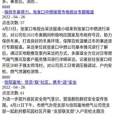
多，事发后，消防...
more
·
保供冬奥得力，张家口中燃接受市电视台专题报道
2022
-
04
-
26
点击次数:
57
4月23日，张家口电视台采访报道小组来到张家口中燃进行采
访，对公司在2022冬奥期间积极响应国家及市政府号召，助力
保供冬奥，打造良好的冬奥环境，保障百姓温暖过冬的事迹进
行专题报道。采访单位就张家口中燃公司基本情况进行了解
后，通过实地勘察及室内采访的方式，多渠道全方位对日常燃
气输气情况及客户服务情况进行详细采访。记者前往张家口经
开区沙岭子镇太师湾村，对公司员工日常调压箱调试、户内安
检、燃气泄漏检测等...
more
·
信阳富地：党员“联”社区，携手“送”安全
2022
-
04
-
26
点击次数:
61
为进一步提升居民安全用气意识，营造群防群控安全宣传氛
围，4月21日下午，市燃气办党支部与信阳富地燃气公司党支
部一起赴府都花园社区开展 “支部联支部”入户安检主题活