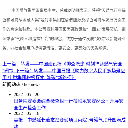
中国燃气集团董事局主席、总裁刘明辉表示，获得“天然气行业绿
色和可持续金融大奖”是对本集团在清洁能源及绿色可持续发展方面工
作的肯定和鼓励。本公司将利用国家优惠政策和“十四五”发展契机，继
续秉承“气聚人和造福社会”的理念，致力于通过发展“双碳”及新能源业
务，向社会和用户提供更清洁、更安全、更高效的优质能源。
上一篇：
转发——中国建设报《排查隐患 时刻拧紧燃气安全
“阀”》
下一篇：
转发——中国日报《助力数字人民币多场景应
用 中燃集团积极探索“降碳”新路径》
新闻动态
/
hot news
2022
-
05
-
20
国务院安委会综合检查组一行莅临永安安然公司开展安
全生产检查工作
2022
-
05
-
18
喜报！中燃延长液态烃仓储项目丙烷1号罐气顶升圆满成
功