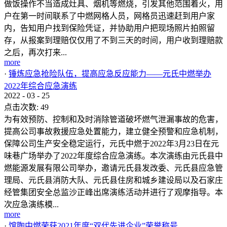
做饭操作不当造成灶具、烟机等燃烧，引发其他范围着火，用
户在第一时间联系了中燃网格人员，网格员迅速赶到用户家
内，告知用户找到保险凭证，并协助用户把现场照片拍照留
存，从报案到理赔仅仅用了不到三天的时间，用户收到理赔款
之后，再次打来...
more
·
锤炼应急抢险队伍，提高应急反应能力——元氏中燃举办
2022年综合应急演练
2022
-
03
-
25
点击次数:
49
为有效预防、控制和及时消除管道破坏燃气泄漏事故的危害，
提高公司事故救援应急处置能力，建立健全预警和应急机制，
保障公司生产安全稳定运行，元氏中燃于2022年3月23日在元
味巷广场举办了2022年度综合应急演练。本次演练由元氏县中
燃能源发展有限公司举办，邀请元氏县发改委、元氏县应急管
理局、元氏县消防大队、元氏县住房和城乡建设局以及石家庄
经管集团安全总监沙正峰出席演练活动并进行了观摩指导。本
次应急演练模...
more
·
馆陶中燃荣获2021年度“双代先进企业”荣誉称号