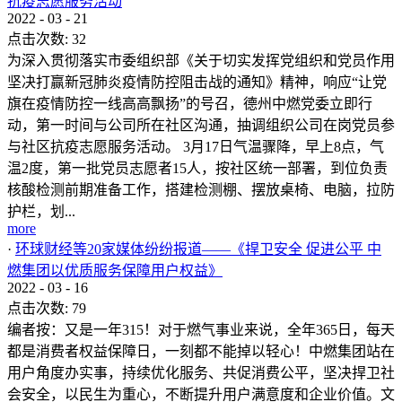
抗疫志愿服务活动
2022
-
03
-
21
点击次数:
32
为深入贯彻落实市委组织部《关于切实发挥党组织和党员作用
坚决打赢新冠肺炎疫情防控阻击战的通知》精神，响应“让党
旗在疫情防控一线高高飘扬”的号召，德州中燃党委立即行
动，第一时间与公司所在社区沟通，抽调组织公司在岗党员参
与社区抗疫志愿服务活动。 3月17日气温骤降，早上8点，气
温2度，第一批党员志愿者15人，按社区统一部署，到位负责
核酸检测前期准备工作，搭建检测棚、摆放桌椅、电脑，拉防
护栏，划...
more
·
环球财经等20家媒体纷纷报道——《捍卫安全 促进公平 中
燃集团以优质服务保障用户权益》
2022
-
03
-
16
点击次数:
79
编者按：又是一年315！对于燃气事业来说，全年365日，每天
都是消费者权益保障日，一刻都不能掉以轻心！中燃集团站在
用户角度办实事，持续优化服务、共促消费公平，坚决捍卫社
会安全，以民生为重心，不断提升用户满意度和企业价值。文