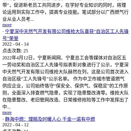
带”，促进新老员工共同进步，在学好专业知识的同时，将理
论运用到实际工作中，提高专业技能。笔试部分以广西燃气行
业从业人员考...
more
·
宁夏深中天然气开发有限公司维抢大队喜获“自治区工人先锋
号”荣誉
2022
-
04
-
14
点击次数:
25
2022年4月12日，宁夏新闻网、宁夏总工会等媒体对自治区五
一劳动奖和自治区工人先锋号拟表彰对象进行了公示，宁夏深
中天然气开发有限公司维抢大队赫然在列，这是公司首次进入
自治区级“工人先锋号”公示名单。 作为中卫市城市管道燃气
供应企业，公司始终恪守“保安全、保供气、保稳定”的工作原
则，全面深入排查燃气隐患，实现了隐患整改清零。维抢大队
在隐患整改、老旧管网改造、日常维修抢险等工作中发挥出了
中...
more
·
静海中燃：理赔及时暖人心 千金一诺有中燃
2022
-
04
-
12