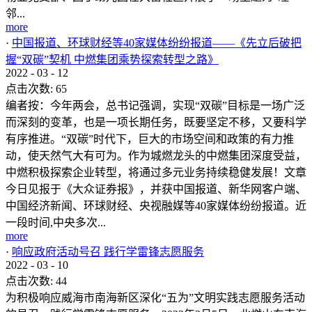
邻...
more
·
中国报道、环球财经等40家媒体纷纷报道——《先立后破把
握“双碳”契机 中燃集团乘势探索转型之路》
2022
-
03
-
12
点击次数:
65
编者按：今年两会，总书记强调，实现“双碳”目标是一场广泛
而深刻的变革，也是一项长期任务，既要坚定不移，又要科学
有序推进。“双碳”时代下，巨大的市场空间和政策的有力推
动，使天然气大有可为。作为城燃龙头的中燃集团深度受益，
中燃积极探索企业转型，将通过多元业务持续稳健发展！文章
今日见报于《大众证券报》，并获中国报道、新华网客户端、
中国经济新闻、环球财经、央视融媒等40家媒体纷纷报道。近
一段时间,中央多次...
more
·
响应政府活动号召 践行学雷锋志愿服务
2022
-
03
-
10
点击次数:
44
为积极响应威海市南海新区深化“五为”文明实践志愿服务活动