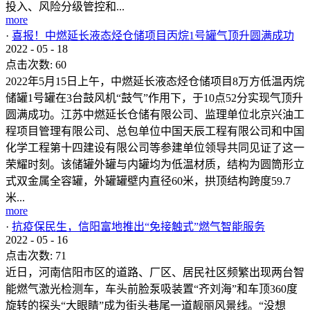
投入、风险分级管控和...
more
·
喜报！中燃延长液态烃仓储项目丙烷1号罐气顶升圆满成功
2022
-
05
-
18
点击次数:
60
2022年5月15日上午，中燃延长液态烃仓储项目8万方低温丙烷
储罐1号罐在3台鼓风机“鼓气”作用下，于10点52分实现气顶升
圆满成功。江苏中燃延长仓储有限公司、监理单位北京兴油工
程项目管理有限公司、总包单位中国天辰工程有限公司和中国
化学工程第十四建设有限公司等参建单位领导共同见证了这一
荣耀时刻。该储罐外罐与内罐均为低温材质，结构为圆筒形立
式双金属全容罐，外罐罐壁内直径60米，拱顶结构跨度59.7
米...
more
·
抗疫保民生，信阳富地推出“免接触式”燃气智能服务
2022
-
05
-
16
点击次数:
71
近日，河南信阳市区的道路、厂区、居民社区频繁出现两台智
能燃气激光检测车，车头前脸泵吸装置“齐刘海”和车顶360度
旋转的探头“大眼睛”成为街头巷尾一道靓丽风景线。“没想