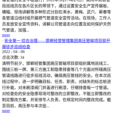
段巡线员在各片区长的带领下，通过设置安全生产宣传展板、
横幅、现场讲解等多种形式分别在浠水、黄梅、武穴、蕲春等
各管道沿线村组开展燃气管道安全宣传活动。在现场，工作人
员发放安全宣传资料，讲解公司管道走向位置及如何保护天然
气管道，加强...
more
·
安全第一 综合治理——邯郸经营管理集团高压管输项目部开
展徒步巡线检查
2022
-
04
-
06
点击次数:
34
清明节前夕，邯郸经管集团高压管输项目部组织属地巡线工，
围绕三桩一牌、第三方施工和隐患排查等几个方面对所辖高压
管道线路进行徒步巡线活动，确保高压管线的安全。在本次巡
线过程中，进一步明确目标、任务、职责，对缺失的标志桩进
行补栽，对未刷漆阀门井盖进行刷漆，仔细排查每一寸管道。
对检查处的安全隐患现场可整改的立即整改，不能立即整改的
制定整改方案，并安排专人负责，在规定时间内整改完成。截
至目前，高压参与本次徒...
more