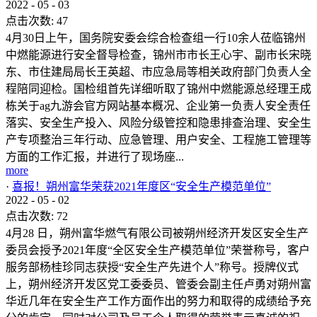
2022
-
05
-
03
点击次数:
47
4月30日上午，国务院安委会综合检查组一行10余人莅临锦州
中燃能源进行安全督导检查，锦州市市长王心宇、副市长宋晓
东、市住建局局长王英超、市应急局等相关政府部门负责人全
程陪同迎检。国检组首先详细听取了锦州中燃能源总经理王成
栋关于ag九游会官方网站基本概况、企业第一负责人安全责任
落实、安全生产投入、风险分级管控和隐患排查治理、安全生
产专项整治三年行动、应急管理、用户安全、工程施工管理等
方面的工作汇报，并进行了现场座...
more
·
喜报！朔州富华荣获2021年度区“安全生产模范单位”
2022
-
05
-
02
点击次数:
72
4月28 日，朔州富华燃气有限公司被朔州经济开发区安全生产
委员会授予2021年度“全区安全生产模范单位”荣誉称号，客户
服务部杨桂珍同志获授“安全生产先进个人”称号。授牌仪式
上，朔州经济开发区党工委委员、管委会副主任卢勇对朔州富
华近几年在安全生产工作方面作出的努力和取得的成绩给予充