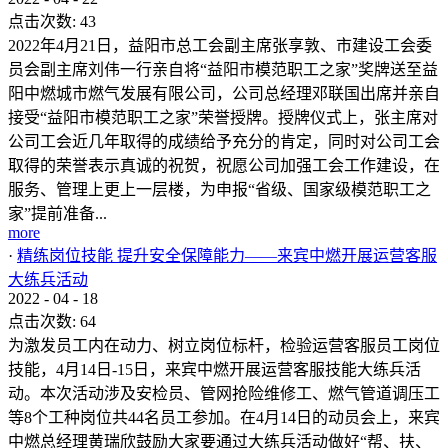
点击次数:
43
2022年4月21日，益阳市总工会副主席张享敦、市建设工会委
员会副主席刘伟一行亲自将“益阳市模范职工之家”奖牌送至益
阳中燃城市燃气发展有限公司，公司总经理邓联国出席并亲自
接受“益阳市模范职工之家”荣誉授牌。授牌仪式上，张主席对
公司工会近几年取得的成绩给予充分的肯定，同时对公司工会
取得的荣誉表示真诚的祝贺，祝愿公司加强工会工作建设，在
服务、管理上更上一层楼，为申报“省级、国家级模范职工之
家”提前准备...
more
·
精练岗位技能 提升安全保障能力——来宾中燃开展运营客服
大练兵活动
2022
-
04
-
18
点击次数:
64
为激发员工内在动力、树立岗位标杆，检验运营客服员工岗位
技能，4月14日-15日，来宾中燃开展运营客服技能大练兵活
动。本次活动涉及安检员、管网抢险维修工、燃气管道调压工
等8个工种岗位共44名员工参加。在4月14日的动员会上，来宾
中燃总经理黄瑞欣鼓励大家要通过大练兵活动做好“帮、扶、