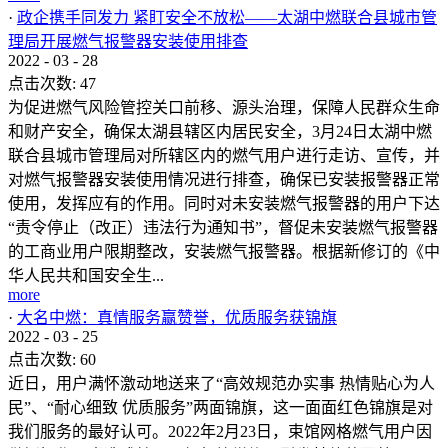
·
政企携手同发力 紧盯安全不放松——太湖中燃联合县城市管
理局开展燃气报警器安装使用排查
2022
-
03
-
28
点击次数:
47
为促进燃气风险管控关口前移、源头治理，保障人民群众生命
和财产安全，确保太湖县辖区内居民安全，3月24日太湖中燃
联合县城市管理局对所辖区内的燃气用户进行走访、宣传，并
对燃气报警器安装使用情况进行排查，确保已安装报警器正常
使用，发挥应有的作用。同时对未安装燃气报警器的用户下达
“责令停止（改正）违法行为通知书”，督促未安装燃气报警器
的工商业用户限期整改，安装燃气报警器。根据新修订的《中
华人民共和国安全生...
more
·
大名中燃：真情服务赢赞誉，优质服务获锦旗
2022
-
03
-
25
点击次数:
60
近日，用户满怀激动地送来了“高效规范办实事 热情贴心为人
民”、“耐心细致 优质服务”两面锦旗，这一面面红色锦旗是对
我们服务的最好认可。2022年2月23日，束馆网格燃气用户因