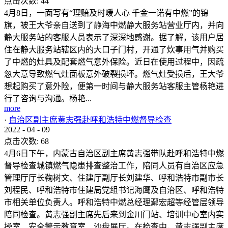
点击次数:
44
4月8日，一面写有“理赔及时暖人心 千金一诺有中燃”的锦
旗，被王大爷亲自送到了静海中燃静大服务站营业厅内，并向
静大服务站的客服人员表示了深深地感谢。据了解，该用户居
住在静大服务站辖区内的大口子门村，开通了炊事用气并购买
了中燃的灶具及配套燃气意外保险。近日在使用过程中，因疏
忽大意导致燃气灶面板意外破裂损坏。燃气灶受损后，王大爷
想起购买了意外险，便第一时间与静大服务站客服主管杨艳进
行了咨询与沟通。杨艳...
more
·
自治区副主席黄志强赴呼和浩特中燃督导检查
2022
-
04
-
09
点击次数:
68
4月6日下午，内蒙古自治区副主席黄志强带队赴呼和浩特中燃
督导检查城镇燃气隐患排查整治工作，陪同人员有自治区应急
管理厅厅长鞠树文、住建厅副厅长刘建华、呼和浩特市副市长
刘程民、呼和浩特市住建局党组书记海鹰及自治区、呼和浩特
市相关单位负责人。呼和浩特中燃总经理鄢宏超等经管层领导
陪同检查。黄志强副主席先后来到金川门站、培训中心室内实
操室、安全警示教育室、沙盘展厅。在检查中，黄志强副主席