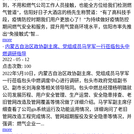
到，不用和燃气公司工作人员接触，也能全方位给我们检测燃
气管道”，信阳好日子大酒店的杨先生称赞道：“有了高科技手
段，疫情防控时期我们用户更放心了！”为持续做好疫情防控
期间燃气安全和服务，提升用气营商环境水平，信阳市率先推
出“免接触式”智...
more
·
内蒙古自治区政协副主席、党组成员马学军一行莅临包头中
燃调研指导
2022
-
05
-
12
点击次数:
100
2022年5月10日，内蒙古自治区政协副主席、党组成员马学军
一行莅临包头中燃调度中心进行调研，包头市政府党组副书
记、副市长刘海泉等相关领导陪同。包头中燃总经理杨明璐就
公司发展历程、用户安全管理、生产运营、安全隐患排查、老
旧管网改造及管网覆盖等情况做了详细介绍。马学军副主席仔
细查看了公司gis系统运行及功能运用情况，详细询问了老旧
管网改造工程完成情况、管网超期服役及安全隐患等情况，并
强调：燃气企业一...
more