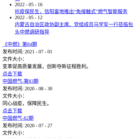
2022
-
05
-
16
抗疫保民生，信阳富地推出“免接触式”燃气智能服务
2022
-
05
-
12
内蒙古自治区政协副主席、党组成员马学军一行莅临包
头中燃调研指导
《中燃》第84期
发布时间:
2021
-
07
-
01
文件大小：
变革促高质量发展，创新夺新征程胜利。
点击下载
中国燃气-第83期
发布时间:
2020
-
08
-
30
文件大小：
同心战疫，保障民生。
点击下载
中国燃气-82期
发布时间:
2020
-
07
-
27
文件大小：