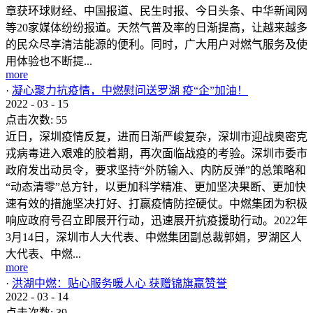
章获环球财经、中国报道、民生时报、今日头条、中华新闻网
等20家媒体纷纷报道。天然气普及率的日渐提高，让越来越多
的民众尽享清洁能源的便利。同时，广大用户对燃气服务及使
用体验也不断提...
more
·
凝心聚力抗疫情，中燃慰问送罗湖 疫“企”加油！
2022
-
03
-
15
点击次数:
55
近日，深圳疫情反复，进而日渐严峻复杂，深圳市迎战奥密克
戎病毒进入艰难的胶着期，再次面临战疫的考验。深圳市委市
政府发出动员令，要求坚持“外防输入、内防反弹”的总策略和
“动态清零”总方针，以更加科学精准、更加坚决果断、更加快
速有效的措施坚决打好、打赢疫情防控硬仗。中燃集团为积极
响应政府号召立即展开行动，迅速展开抗疫援助行动。2022年
3月14日，深圳市人大代表、中燃集团副总裁郭娟，罗湖区人
大代表、中燃...
more
·
洪湖中燃：贴心服务暖人心 获赠锦旗赢赞誉
2022
-
03
-
14
点击次数:
39