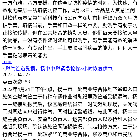
一方有难，八方支援，在这全民防控疫情的时刻，为快速、有
效助力基层一线疫情防控工作，4月28日，壹品慧人资总监闫
世峰代表壹品慧生活科技有限公司向深圳市捐赠15万双医用防
护手套。疫情当前，手套和口罩一样的重要。勤洗手有助于防
止接触传播，但在公共场合的执勤人员，他们每天要接触大量
的物品，并没有条件随时随地可以洗手，戴手套能有效的解决
这一问题。有专家指出，手上皮肤吸附病毒的能力，远远大于
手套粘吸病毒的能力...
more
·
燃气管道受损，扬中中燃紧急抢修8小时恢复供气
2022
-
04
-
27
点击次数:
53
2022年4月24日下午4点，扬中市一处商业综合体地下通道入口
处架空燃气管由于特种车辆作业时剐蹭导致管道受损漏气，扬
中中燃接到报警后，该区域巡线员第一时间赶到现场，关闭阀
门对周边商户进行停气，同时拉起警戒线。与此同时，扬中中
燃主要负责人、安监部负责人、运营部负责人以及抢维人员火
速赶到现场，确认该处管网破损情况，制定抢修方案。由于步
行街是扬中市一处较繁华的商业综合体，涉及商户和市民居