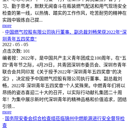
习、勤于思考，默默无闻奋斗在瓶装燃气配送和用气现场安全
检查的第一线，以热情、踏实的工作作风，吃苦耐劳的精神在
实践中锻炼自己提...
more
·
中国燃气控股有限公司执行董事、副总裁刘畅荣获2022年“深
圳青年五四奖章”
2022
-
05
-
05
点击次数:
101
编者按：2022年，是中国共产主义青年团成立100周年，在“五
四“青年节之际，4月29日，共青团深圳市委员会、深圳市青年
联合会共同印发《关于授予2022年“深圳青年五四奖章”的决
定》，决定授予中国燃气控股有限公司执行董事、副总裁刘
畅，2022年 深圳青年五四奖章“个人奖殊荣。中燃青年们将以
昂扬的姿态喜迎二十大的召开，以实际行动献礼集团二十周
年！为集中展示新时代深圳青年的精神品格和价值追求，团结
引领...
more
·
国务院安委会综合检查组莅临锦州中燃能源进行安全督导检
查