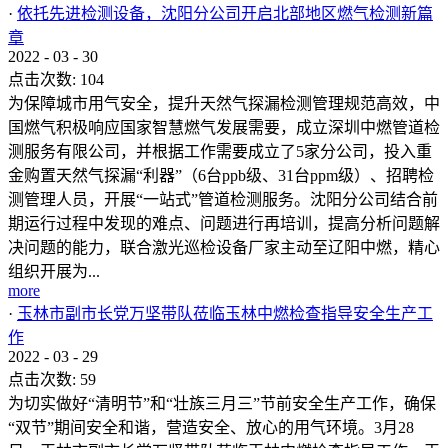
·
依托先进检测设备，沈阳分公司开启北部地区燃气检测新篇
章
2022
-
03
-
30
点击次数:
104
为保障城市用气安全，提升天然气探漏检测管理规范高效，中
国燃气积极响应国家智慧燃气发展需要，成立深圳中燃管道检
测服务有限公司，并根据工作需要成立了5家分公司，投入重
金购置天然气探漏“利器”（6台ppb级、31台ppm级）、招聘检
测管理人员，开展“一站式”管道检测服务。沈阳分公司结合前
期运行过程中发现的难点、问题进行再培训，提高分析问题解
决问题的能力，联合激光巡检设备厂家主动至辽阳中燃，精心
组织开展为...
more
·
玉林市副市长党万坚带队莅临玉林中燃检查指导安全生产工
作
2022
-
03
-
29
点击次数:
59
为切实做好“清明节”和“壮族三月三”节前安全生产工作，确保
“双节”期间安全和谐，营造安全、放心的用气环境。3月28