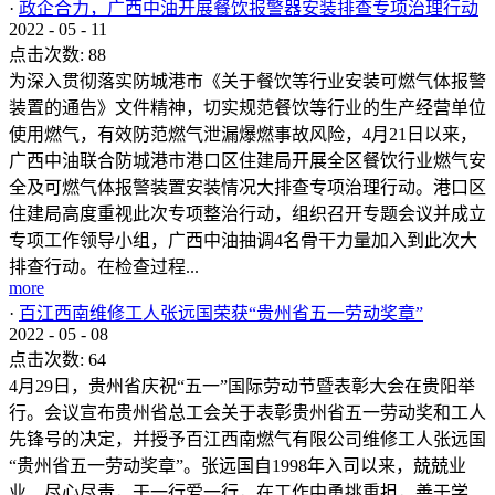
·
政企合力，广西中油开展餐饮报警器安装排查专项治理行动
2022
-
05
-
11
点击次数:
88
为深入贯彻落实防城港市《关于餐饮等行业安装可燃气体报警
装置的通告》文件精神，切实规范餐饮等行业的生产经营单位
使用燃气，有效防范燃气泄漏爆燃事故风险，4月21日以来，
广西中油联合防城港市港口区住建局开展全区餐饮行业燃气安
全及可燃气体报警装置安装情况大排查专项治理行动。港口区
住建局高度重视此次专项整治行动，组织召开专题会议并成立
专项工作领导小组，广西中油抽调4名骨干力量加入到此次大
排查行动。在检查过程...
more
·
百江西南维修工人张远国荣获“贵州省五一劳动奖章”
2022
-
05
-
08
点击次数:
64
4月29日，贵州省庆祝“五一”国际劳动节暨表彰大会在贵阳举
行。会议宣布贵州省总工会关于表彰贵州省五一劳动奖和工人
先锋号的决定，并授予百江西南燃气有限公司维修工人张远国
“贵州省五一劳动奖章”。张远国自1998年入司以来，兢兢业
业、尽心尽责，干一行爱一行，在工作中勇挑重担，善于学