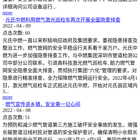
详细询问公司设备运行...
more
·
元氏中燃利用燃气激光巡检车再次开展全面隐患排查
2022
-
04
-
09
点击次数:
60
元氏中燃一直以来积极响应政府及集团要求，重视隐患排查及
整治工作，燃气管网的安全平稳运行关系着千家万户。元氏中
燃为进一步加强隐患排查工作，与中燃集团深圳市管道检测公
司中部分公司联系，引进高科技激光燃气巡检车, 助力燃气管
网安全隐患全面大排查，贯彻执行集团“六化”管理的要求，对
隐患进行精准排查，全力保障燃气管网运行安全。2022年4月1
日，激光燃气巡检车正式抵达元氏中燃，开始对元氏县区域内
3...
more
·
燃气宣传进乡镇，安全第一记心间
2022
-
04
-
08
点击次数:
51
为预防和减少燃气管道第三方施工破坏安全事故的发生，增强
长输管道沿线村民对管道的安全保护意识，确保清明小长假长
输管道的安全平稳运行，2022年3月27-4月5日，黄冈中燃各管