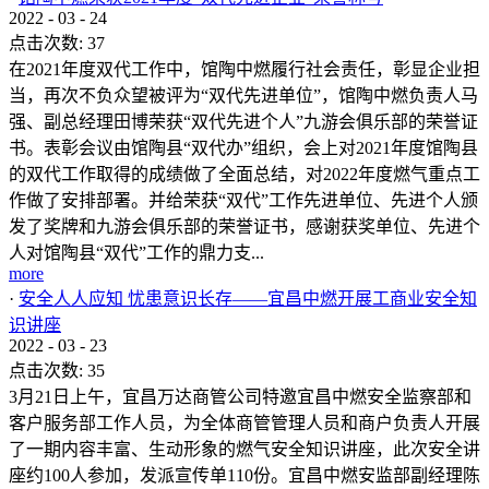
2022
-
03
-
24
点击次数:
37
在2021年度双代工作中，馆陶中燃履行社会责任，彰显企业担
当，再次不负众望被评为“双代先进单位”，馆陶中燃负责人马
强、副总经理田博荣获“双代先进个人”九游会俱乐部的荣誉证
书。表彰会议由馆陶县“双代办”组织，会上对2021年度馆陶县
的双代工作取得的成绩做了全面总结，对2022年度燃气重点工
作做了安排部署。并给荣获“双代”工作先进单位、先进个人颁
发了奖牌和九游会俱乐部的荣誉证书，感谢获奖单位、先进个
人对馆陶县“双代”工作的鼎力支...
more
·
安全人人应知 忧患意识长存——宜昌中燃开展工商业安全知
识讲座
2022
-
03
-
23
点击次数:
35
3月21日上午，宜昌万达商管公司特邀宜昌中燃安全监察部和
客户服务部工作人员，为全体商管管理人员和商户负责人开展
了一期内容丰富、生动形象的燃气安全知识讲座，此次安全讲
座约100人参加，发派宣传单110份。宜昌中燃安监部副经理陈