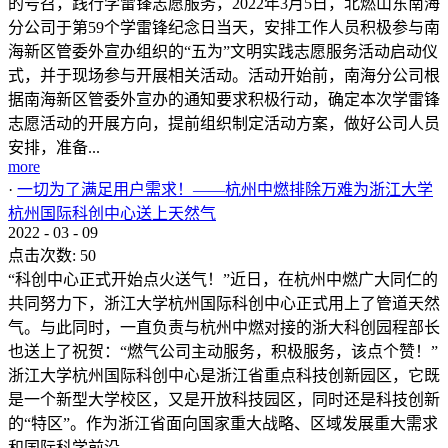
的号召，践行学雷锋志愿服务，2022年3月5日，北燃山东南海
分公司于第59个学雷锋纪念日当天，安排工作人员积极参与南
海新区管委外宣办组织的“五为”文明实践志愿服务活动启动仪
式，并于现场参与开展相关活动。活动开始前，南海分公司根
据南海新区管委外宣办的通知要求积极行动，确定本次学雷锋
志愿活动的开展方向，提前组织制定活动方案，做好公司人员
安排，准备...
more
·
一切为了满足用户需求！——杭州中燃排除万难为浙江大学
杭州国际科创中心送上天然气
2022
-
03
-
09
点击次数:
50
“科创中心正式开始点火送气！”近日，在杭州中燃广大同仁的
共同努力下，浙江大学杭州国际科创中心正式用上了管道天然
气。与此同时，一直负责与杭州中燃对接的浙大科创园程部长
也送上了祝贺：“燃气公司主动服务，积极服务，该点个赞！”
浙江大学杭州国际科创中心是浙江省重点科技创新园区，它既
是一个新型大学校区，又是开放科技园区，同时还是科技创新
的“特区”。作为浙江省面向国家重大战略、区域发展重大需求
和国际科学前沿，...