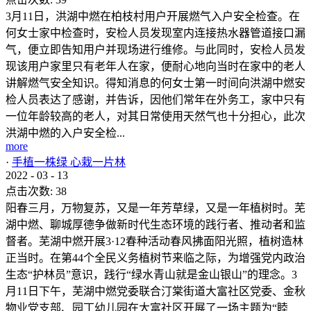
3月11日，洪湖中燃在柏枝村用户开展燃气入户安全检查。在
何女士家中检查时，安检人员发现室内连接热水器管道接口漏
气，便立即告知用户并现场进行维修。与此同时，安检人员发
现该用户家里只有老年人在家，便耐心地向当时在家中的老人
讲解燃气安全知识。得知消息的何女士第一时间向洪湖中燃安
检人员表达了感谢，并告诉，因他们常年在外务工，家中只有
一位年龄较高的老人，对其日常使用天然气也十分担心，此次
洪湖中燃的入户安全检...
more
·
手植一株绿 心栽一片林
2022
-
03
-
13
点击次数:
38
阳春三月，万物复苏，又是一年芳草绿，又是一年植树时。芜
湖中燃、聊城厚德争做新时代生态环境的践行者、推动者和监
督者。芜湖中燃开展3·12春种活动春风拂面阳光照，植树造林
正当时。在第44个全民义务植树节来临之际，为增强党内政治
生态“护林员”意识，践行“绿水青山就是金山银山”的理念。3
月11日下午，芜湖中燃党委联合汀棠街道大富社区党委、金秋
物业党支部、园丁幼儿园在大富社区开展了一场主题为“睦