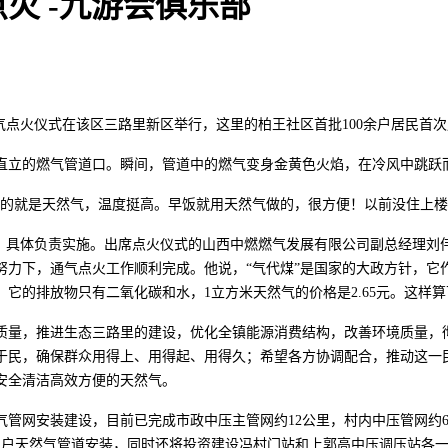
火 -九游会俱乐部
通气点火仪式在该区三路里新区举行，这里的柏王社区首批100余户居民首
准直立的燃气管道口。瞬间，管道中的燃气变身金黄色火焰，在冷风中跳跃
烧的就是天然气，温度挺高。早饭就用天然气做的，很方便！以前没住上楼
）具体负责实施。出席点火仪式的山西中燃燃气发展有限公司副总经理刘
努力下，通气点火工作顺利完成。他说，“气代煤”是国家的大政方针，它
的排放物只有二氧化碳和水，1立方米天然气的价格是2.65元。这样算
质量，推进生态三路里的建设，优化全镇能源消费结构，改善环境质量，
于民，确保群众用得上、用得起、用得久；希望各方协调配合，推动这一
安全清洁高效方便的天然气。
网安装建设，目前已完成市政中压主管网约12公里，村内中压管网约6公
民用户天然气管道安装，同时还将投资建设冯村门站和上郭高中压调压站各