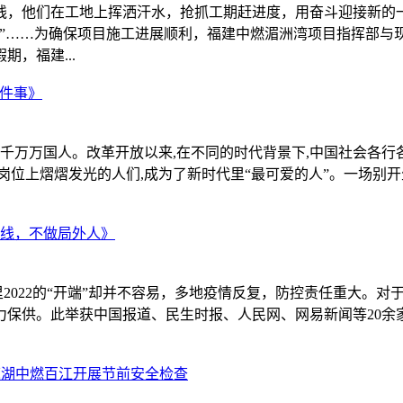
线，他们在工地上挥洒汗水，抢抓工期赶进度，用奋斗迎接新的
”……为确保项目施工进展顺利，福建中燃湄洲湾项目指挥部与现
，福建...
这件事》
千千万万国人。改革开放以来,在不同的时代背景下,中国社会各行各
岗位上熠熠发光的人们,成为了新时代里“最可爱的人”。一场别开
疫线，不做局外人》
界里2022的“开端”却并不容易，多地疫情反复，防控责任重大
保供。此举获中国报道、民生时报、人民网、网易新闻等20余家媒
芜湖中燃百江开展节前安全检查