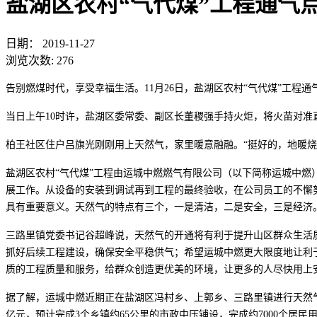
盐湖区农村“气代煤”工程通气点
日期：
2019-11-27
浏览次数:
276
告别燃煤时代，享受幸福生活。11月26日，盐湖区农村“气代煤”工程
当日上午10时许，盐湖区委常委、副区长董稷强手持火炬，将火苗对
柏王社区住户吕旗光刚刚用上天然气，家里暖意融融。“挺好的，地暖
盐湖区农村“气代煤”工程由运城中燃燃气有限公司（以下简称运城中燃
展工作。从设备的安装到调试再到工程的最终验收，在公司员工的不懈
具有重要意义。天然气的特点有三个，一是清洁，二是安全，三是经济。它
三路里镇党委书记谷超峰说，天然气的开通将有利于提升山区群众生活
抓好后续工程建设，确保安全平稳供气；希望运城中燃更大限度地让利
质的工程质量和服务，给群众创造更优美的环境，让更多的人尽快用上
据了解，运城中燃近期正在盐湖区冯村乡、上郭乡、三路里镇进行天然气管
亿元，预计完成3个乡镇约65公里的市政中压铺设，完成约7000个居