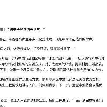
次用上清洁安全经济的天然气。”
而起。董稷强高声宣布点火仪式成功，现场顿时响起热烈的掌声。
房之前，做饭烧煤块，污染环境，现在就好多了！”
伟介绍，运城中燃与盐湖区签署“气代煤”合同以来，一切以通气为中心开
作为取代农村燃煤的主要方式，对于改善大气环境，提高村民生活品质，
下来，做饭一个月只需20元左右，取暖据测算估计每年会用600立方米。
彻底改变山区群众生活方式。他希望运城中燃以这次点火仪式为契机，
民生工程更快地进村入户。刘伟则表示，下一步，运城中燃将会以最优
里，低压入户管网约120公里。按照工程进度，年底计划完成投资1.2
一座。