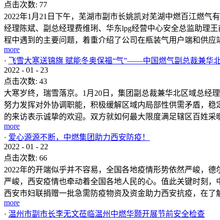
点击次数:
77
2022年1月21日下午，芜湖市副市长姚凯对芜湖中燃百江
经理陈斌、副总经理费维琍、华东lpg经营中心安全总监助理
程中遇到的主要问题，着重介绍了公司在瓶装气用户端和供应站配
more
·
飞雪大寒送锦旗 赋能冬奥保福“气”——中国燃气副总裁兼
2022
-
01
-
23
点击次数:
43
大寒岁终，瑞雪落京。1月20日，集团副总裁兼华北区域总经
努力发挥对外协调职能，积极缓解区域内局部性供需矛盾，稳
的来访表示诚挚的欢迎。双方就如何最大限度满足辖区百姓采暖需
more
·
爱心源源不断，中燃集团助力西安防疫！
2022
-
01
-
22
点击次数:
66
2022年的开端似乎并不容易，全国各地疫情形势依然严峻，
严峻，西安疫情也牵动着全国各地人民的心。值此关键时刻，
西安市妇联捐赠一批急需防疫物资及资金助力西安抗疫，在了解到
more
·
温州市副市长李无文莅临温州中燃华颢开展节前安全检查