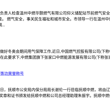
门负责人检查温州中燃华颢燃气有限公司仰义储配站节前燃气安
查。 燃气安全，事关民生福祉和城市安全。市领导一行在温州中
..
做好冬奥会期间用气保障工作,近日,中国燃气控股有限公司(下
。在此要求下,中燃集团旗下张家口中燃能源发展有限公司(下称张
一等功荣誉称号
18日，抚顺市公安局内保分局局长谢伦一行莅临抚顺中燃，将由辽
、奖章和证书颁发给抚顺中燃和公司总经理助理朱振宇。抚顺中