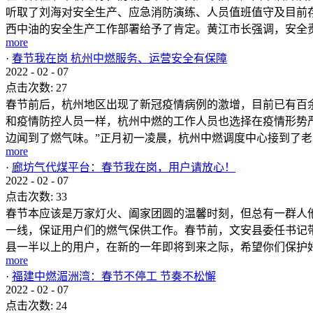
听取了刘海对安全生产、应急消防演练、人员值班值守及目前
西中油的安全生产工作部署给予了肯定。黄江市长强调，安全责任
more
·
春节我在岗 杭州中燃服务、运营安全有保障
2022
-
02
-
07
点击次数:
27
春节前后，杭州地区出现了新冠疫情病例的激增，目前已有百
和疫情防控人员一样，杭州中燃的工作人员也选择在疫情形势严
边闻到了燃气味。”正月初一凌晨，杭州中燃调度中心接到了老百
more
·
廊坊气代煤平台：春节我在岗，用户请放心！
2022
-
02
-
07
点击次数:
33
春节本应该是万家灯火、阖家团圆的温馨时刻，但总有一群人他
一线，保证用户们的燃气保供工作。春节前，文安县委任书记
县一半以上的用户，在新的一年即将到来之际，希望你们保护好文
more
·
福建中燃湄洲湾：春节不停工 节奏不松懈
2022
-
02
-
07
点击次数:
24