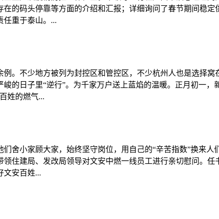
存在的码头停靠等方面的介绍和汇报；详细询问了春节期间稳定
重于泰山。...
余例。不少地方被列为封控区和管控区，不少杭州人也是选择窝
峻的日子里“逆行”。为千家万户送上蓝焰的温暖。正月初一，
姓的燃气...
们舍小家顾大家，始终坚守岗位，用自己的“辛苦指数”换来人们
带领住建局、发改局领导对文安中燃一线员工进行亲切慰问。任
安百姓...