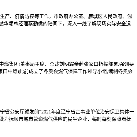
全生产、疫情防控等工作，市政府办公室、鹿城区人民政府、温
燃华颢总经理蔡勤侯的陪同下，深入一线了解现场实际安全运
称中燃集团)董事局主席、总裁刘明辉亲赴张家口指挥部署,强调要
家口中燃)此前成立了冬奥会燃气保障工作领导小组,编制冬奥会
宁省公安厅颁发的“2021年度辽宁省企事业单位治安保卫集体一
燃做为抚顺市城市管道燃气供应的民生企业，每时每刻保障着抚