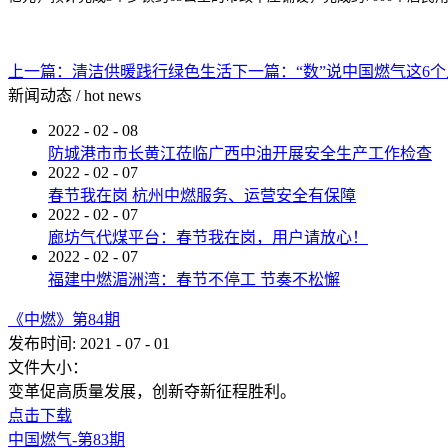
上一篇：
清洁供暖践行绿色生活
下一篇：
“数”说中国燃气这6
新闻动态
/
hot news
2022
-
02
-
08
防城港市市长黄江莅临广西中油开展安全生产工作检查
2022
-
02
-
07
春节我在岗 杭州中燃服务、运营安全有保障
2022
-
02
-
07
廊坊气代煤平台：春节我在岗，用户请放心！
2022
-
02
-
07
福建中燃湄洲湾：春节不停工 节奏不松懈
《中燃》第84期
发布时间:
2021
-
07
-
01
文件大小：
变革促高质量发展，创新夺新征程胜利。
点击下载
中国燃气-第83期