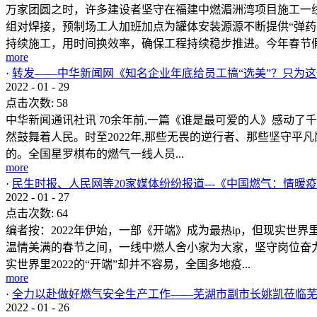
万家团圆之时，许多建设者坚守在福建中燃湄洲湾项目施工一
组对焊接，预制场工人加班加点为罐体安装源源不断提供“弹药
持续施工，用时间换效率，确保工程持续稳步推进。今年春节假期
more
·
转发——中华新闻网《知名企业年底给员工搞“选美”？只为
2022
-
01
-
29
点击次数:
58
中华新闻通讯社讯 70余年前,一篇《谁是最可爱的人》感动了
然鼓舞着人民。时至2022年,那些无畏的逆行者、那些坚守平凡
的。全国星罗棋布的燃气一线人员...
more
·
民生时报、人民网等20家媒体纷纷报道---《中国燃气：情暖
2022
-
01
-
27
点击次数:
64
编者按：2022年伊始，一部《开端》成为最热ip，但现实世
温情美满的春节之间，一线中燃人舍小家为大家，坚守岗位奋力
实世界里2022的“开端”却并不容易，全国多地疫...
more
·
全力以赴做好燃气安全生产工作——芜湖市副市长姚凯莅临
2022
-
01
-
26