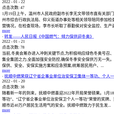
2022
-
01
-
22
点击次数:
47
1月19日上午，温州市人民政府副市长李无文带领市直有关部
州市综合行政执法局、仰义街道办事处等相关领导陪同参加检
营情况，在检查现场，李市长听取了蔡勤侯对安全监控、生产调.
more
·
转发——人民日报《中国燃气：倾力保供迎冬奥》
2022
-
01
-
21
点击次数:
78
当前,冬奥会筹办进入冲刺关键节点,为积极响应绿色冬奥号召、
集全集团之力,全面加强安全防控,确保冬季安全保供万无一失
保供、安全、安保实施方案和应急预案,统筹居民用户、...
more
·
抚顺中燃荣获辽宁省企事业单位治安保卫集体一等功、个人
2022
-
01
-
20
点击次数:
38
随着新一年的到来，抚顺中燃喜迎2022年开局荣誉硕果。1月
等功”、“辽宁省企事业单位治安保卫个人一等功”荣誉的奖牌
顺市近40万户居民生活用气的安全。抚顺中燃致力于民生发...
more