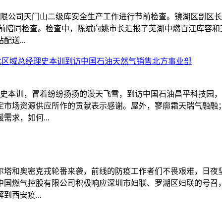
燃气有限公司天门山二级库安全生产工作进行节前检查。镜湖区副
王前陪同检查。检查中，陈斌向姚市长汇报了芜湖中燃百江库容
送...
华北区域总经理史本训到访中国石油天然气销售北方事业部
理史本训，冒着纷纷扬扬的漫天飞雪，到访中国石油昌平科技园
定市场资源供应所作的贡献表示感谢。屋外，寥廓霜天瑞气融融
求，如何...
德尔塔和奥密克戎轮番来袭，前线的防疫工作者们不畏艰难，日
中国燃气控股有限公司积极响应深圳市妇联、罗湖区妇联的号召
西安疫...