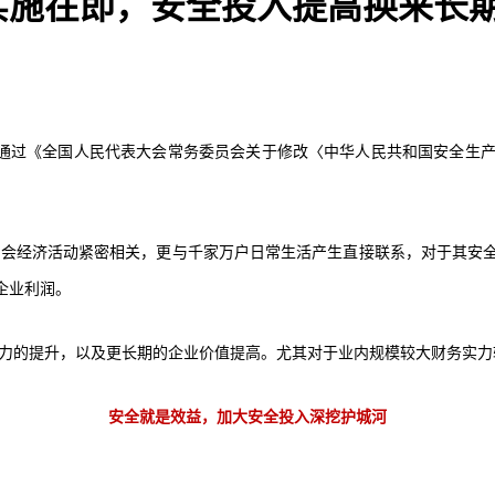
施在即，安全投入提高换来长期
议通过《全国人民代表大会常务委员会关于修改〈中华人民共和国安全生产
社会经济活动紧密相关，更与千家万户日常生活产生直接联系，对于其安
企业利润。
力的提升，以及更长期的企业价值提高。尤其对于业内规模较大财务实力
安全就是效益，加大安全投入深挖护城河