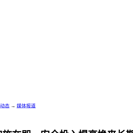
动态
→
媒体报道