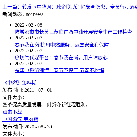
上一篇：
转发《中华网：政企联动消除安全隐患，全员行动落
新闻动态
/
hot news
2022
-
02
-
08
防城港市市长黄江莅临广西中油开展安全生产工作检查
2022
-
02
-
07
春节我在岗 杭州中燃服务、运营安全有保障
2022
-
02
-
07
廊坊气代煤平台：春节我在岗，用户请放心！
2022
-
02
-
07
福建中燃湄洲湾：春节不停工 节奏不松懈
《中燃》第84期
发布时间:
2021
-
07
-
01
文件大小：
变革促高质量发展，创新夺新征程胜利。
点击下载
中国燃气-第83期
发布时间:
2020
-
08
-
30
文件大小：