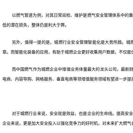
以燃气管道为例，对其日常巡检、维护是燃气安全管理体系中的
低的潜在损失，整体仍是利大于弊。
另外，值得一提的是，城燃行业安全管理智能化是大势所趋。城
章。而智能化装备的应用，有助于城燃企业更好收集用户数据，不仅能
而中国燃气作为城燃企业中增值业务体量最大的龙头公司，最新财年
电商、内容导购、网格服务、垂直电商等领增值服务领域有望进一步提
对于城燃行业来说，安全就是效益，也是企业的生命线。提高安
企业来说，更是加大安全投入以强化竞争力的好时机，对未来扩大燃气