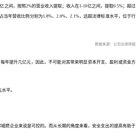
间，按照2%的营业收入提取；收入在1-10亿之间，提取0.5%；超过
元，占当年营收比例分别为1.8%、2.0%、2.1%，远超法律标准水平，位于行
数据来源：公司业绩简报
营支出每年提升几亿元，因此，不可能对其带来明显资本开支、盈利或资金方
先水平。
部城燃企业来说是可控的。而从长期的角度来看，安全支出的提高有助于