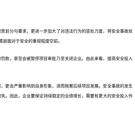
职责划分与要求，更进一步加大了对违法行为的惩处力度，将安全事故处
了政策层面对于安全的重视程度空前。
的罚款，甚至会被暂停项目审批乃至关闭企业。由此来看，提高安全投入
偿，更会严重影响到自身形象，进而拖累后续项目发展。安全事故的发生
损失。因此，企业要保证持续稳定的业绩增长，需要有更大的安全投入作