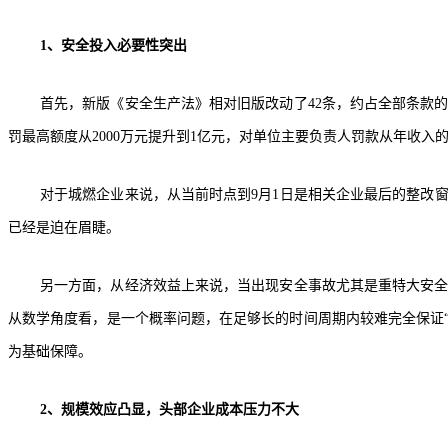
1、安全投入必要性突出
首先，新版《安全生产法》相对旧版改动了42条，约占全部条款
罚最高额度从2000万元提升到1亿元，对单位主要负责人罚款从年收入的
对于城燃企业来说，从当前时点到9月1日是相关企业最后的整改
已经是迫在眉睫。
另一方面，从经济效益上来说，当出现安全事故尤其是重特大安
从数学角度看，是一个概率问题，在足够长的时间周期内较难完全保证
为基础保障。
2、规模效应凸显，头部企业成本压力不大