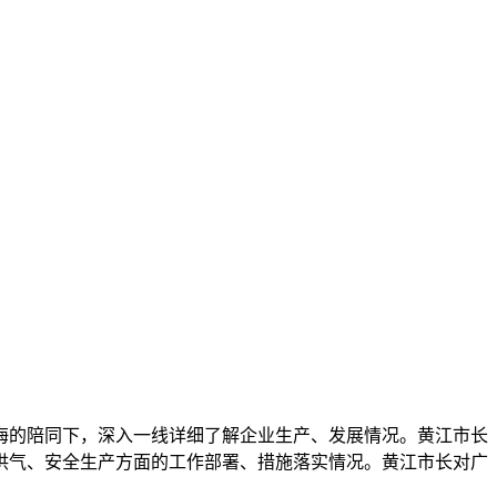
海的陪同下，深入一线详细了解企业生产、发展情况。黄江市长
供气、安全生产方面的工作部署、措施落实情况。黄江市长对广