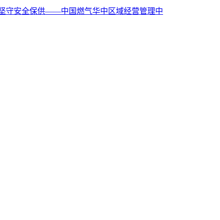
夜坚守安全保供——中国燃气华中区域经营管理中