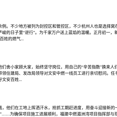
余例。不少地方被列为封控区和管控区，不少杭州人也是选择窝
峻的日子里“逆行”。为千家万户送上蓝焰的温暖。正月初一，
姓的燃气...
们舍小家顾大家，始终坚守岗位，用自己的“辛苦指数”换来人们
带领住建局、发改局领导对文安中燃一线员工进行亲切慰问。任
安百姓...
线，他们在工地上挥洒汗水，抢抓工期赶进度，用奋斗迎接新的
”……为确保项目施工进展顺利，福建中燃湄洲湾项目指挥部与现