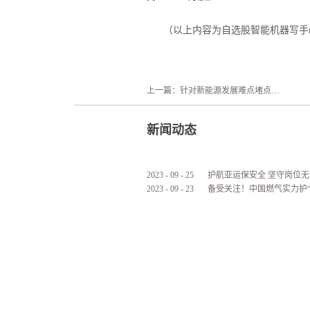
（以上内容为自选股智能机器写手mo
上一篇：
针对新能源发展难点堵点，7方面21项政策举措出台
新闻动态
2023
-
09
-
25
2023
-
09
-
23