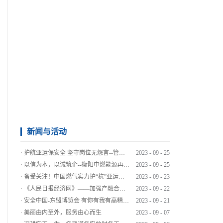
新闻与活动
·
护航亚运保安全 坚守岗位无怨言--管道检测东部分公司在行动
2023
-
09
-
25
·
以信为本，以诚筑企--衡阳中燃能源再度荣获衡阳市“守合同重信用企业”荣誉称号
2023
-
09
-
25
·
备受关注！中国燃气实力护“杭”亚运，各大主流媒体密集报道
2023
-
09
-
23
·
《人民日报经济网》——加强产融合作推动绿色能源发展 中国燃气将重点布局长三角双碳业务
2023
-
09
-
22
·
安全中国-东盟博览会 有你有我有高精准激光车
2023
-
09
-
21
·
美丽由内至外，服务由心而生
2023
-
09
-
07