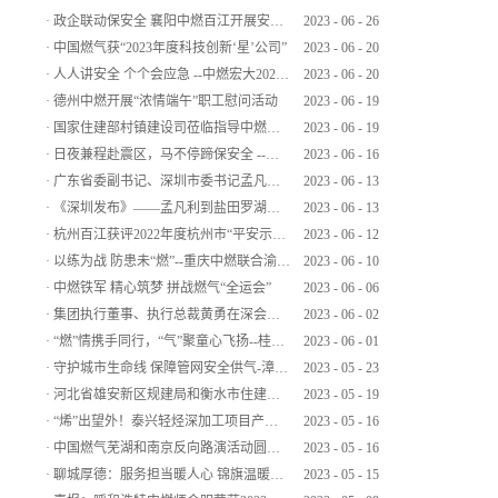
·
政企联动保安全 襄阳中燃百江开展安全生产月系列活动
2023
-
06
-
26
·
中国燃气获“2023年度科技创新‘星’公司”
2023
-
06
-
20
·
人人讲安全 个个会应急 --中燃宏大2023年安全生产月活动纪实
2023
-
06
-
20
·
德州中燃开展“浓情端午”职工慰问活动
2023
-
06
-
19
·
国家住建部村镇建设司莅临指导中燃微管网衡阳项目
2023
-
06
-
19
·
日夜兼程赴震区，马不停蹄保安全 --管道检测南宁分公司在云南保山地震后进行管网安全保障检测
2023
-
06
-
16
·
广东省委副书记、深圳市委书记孟凡利一行视察中燃集团
2023
-
06
-
13
·
《深圳发布》——孟凡利到盐田罗湖南山调研 以更加奋发有为的精神状态和分秒必争的务实行动 坚决在高质量发展上展现新担当新作为
2023
-
06
-
13
·
杭州百江获评2022年度杭州市“平安示范单位”、杭州市建设工会“工人先锋号”荣誉
2023
-
06
-
12
·
以练为战 防患未“燃”--重庆中燃联合渝北区人民政府开展 城镇天然气管道泄漏爆燃应急救援演练
2023
-
06
-
10
·
中燃铁军 精心筑梦 拼战燃气“全运会”
2023
-
06
-
06
·
集团执行董事、执行总裁黄勇在深会见宿州市委副书记、市长王启荣一行
2023
-
06
-
02
·
“燃”情携手同行，“气”聚童心飞扬--桂平中燃家属开放日暨“六一”儿童节主题活动
2023
-
06
-
01
·
守护城市生命线 保障管网安全供气-漳州安然“12385”护网行动进行中
2023
-
05
-
23
·
河北省雄安新区规建局和衡水市住建局领导一行 莅临杭州百江开展调研工作
2023
-
05
-
19
·
“烯”出望外！泰兴轻烃深加工项目产出优等丙烯产品
2023
-
05
-
16
·
中国燃气芜湖和南京反向路演活动圆满收官
2023
-
05
-
16
·
聊城厚德：服务担当暖人心 锦旗温暖燃气人
2023
-
05
-
15