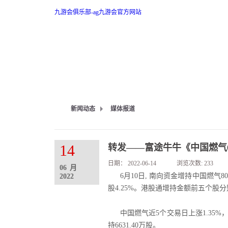
九游会俱乐部-ag九游会官方网站
新闻动态
媒体报道
14
转发——富途牛牛《中国燃气6月
日期：
2022-06-14
浏览次数:
233
06
月
6月10日, 南向资金增持中国燃气8
2022
股4.25%。港股通增持金额前五个股
中国燃气近5个交易日上涨1.35%，
持6631.40万股。