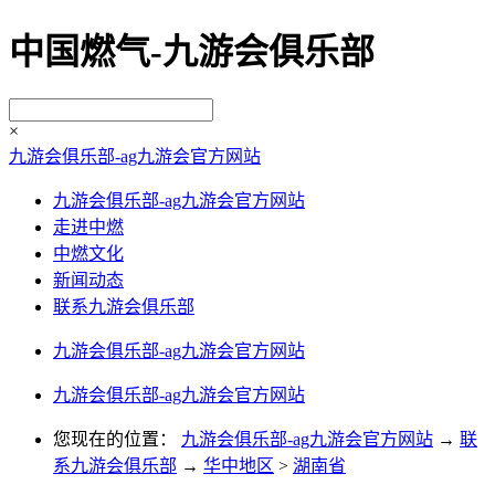
中国燃气-九游会俱乐部
×
九游会俱乐部-ag九游会官方网站
九游会俱乐部-ag九游会官方网站
走进中燃
中燃文化
新闻动态
联系九游会俱乐部
九游会俱乐部-ag九游会官方网站
九游会俱乐部-ag九游会官方网站
您现在的位置：
九游会俱乐部-ag九游会官方网站
→
联
系九游会俱乐部
→
华中地区
>
湖南省